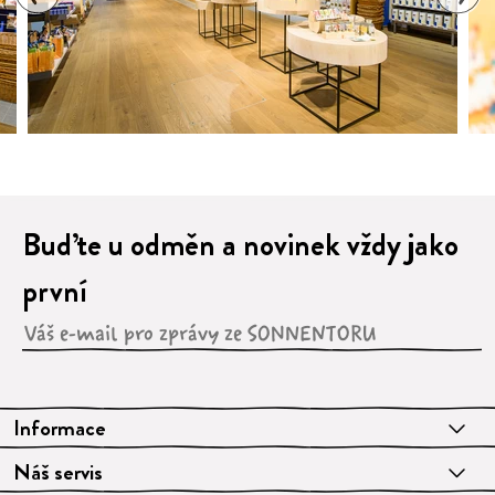
1
2
3
4
5
6
7
8
9
10
11
12
13
14
Buďte u odměn a novinek vždy jako
první
Informace
Náš servis