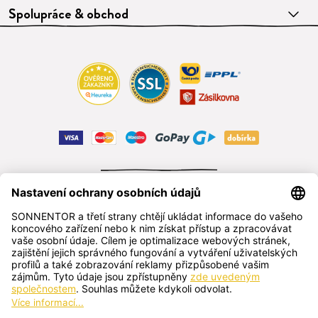
Spolupráce & obchod
ODSTOUPIT OD SMLOUVY
čeština
SONNENTOR s.r.o.
Příhon 943, 696 15 Čejkovice, Česká republika
+420 518 362 687
sonnentor@sonnentor.cz