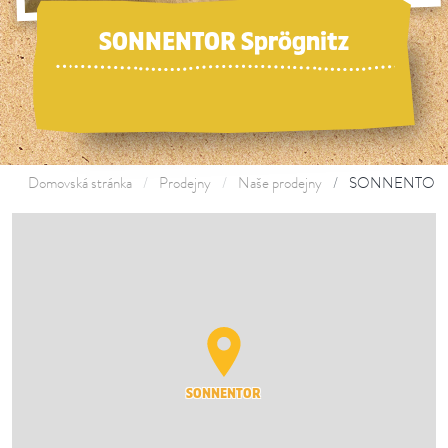
SONNENTOR Sprögnitz
Domovská stránka
Prodejny
Naše prodejny
SONNENTOR Sp
SONNENTOR