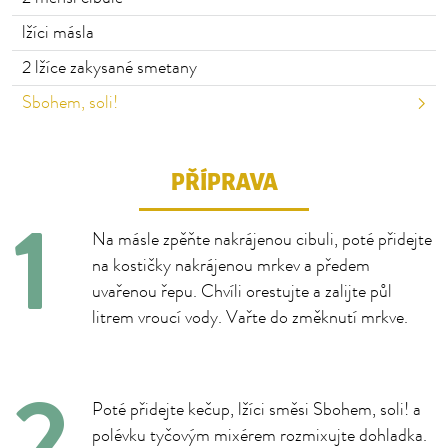
lžíci
másla
2 lžíce
zakysané smetany
Sbohem, soli!
PŘÍPRAVA
Na másle zpěňte nakrájenou cibuli, poté přidejte
na kostičky nakrájenou mrkev a předem
uvařenou řepu. Chvíli orestujte a zalijte půl
litrem vroucí vody. Vařte do změknutí mrkve.
Poté přidejte kečup, lžíci směsi Sbohem, soli! a
polévku tyčovým mixérem rozmixujte dohladka.