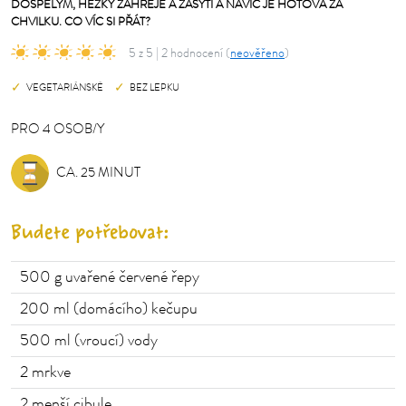
DOSPĚLÝM, HEZKY ZAHŘEJE A ZASYTÍ A NAVÍC JE HOTOVÁ ZA
CHVILKU. CO VÍC SI PŘÁT?
5 z 5 | 2 hodnocení (
neověřeno
)
VEGETARIÁNSKÉ
BEZ LEPKU
PRO
4
OSOB/Y
OSOB/Y
CA. 25 MINUT
Budete potřebovat:
500 g
uvařené červené řepy
200 ml (domácího)
kečupu
500 ml (vroucí)
vody
2
mrkve
2
menší cibule