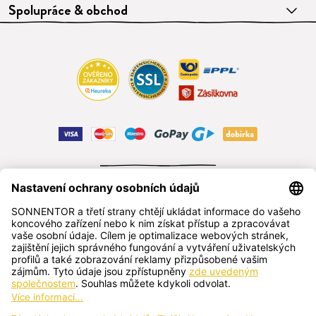
Spolupráce & obchod
ODSTOUPIT OD SMLOUVY
čeština
SONNENTOR s.r.o.
Příhon 943, 696 15 Čejkovice, Česká republika
+420 518 362 687
sonnentor@sonnentor.cz