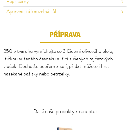
Pepř černý
Ayurvédská kouzelná sůl
PŘÍPRAVA
250 g tvarohu vymíchejte se 3 lžícemi olivového oleje,
lžičkou sušeného česneku a lžící sušených rajčatových
vloček. Dochuťte pepřem a solí, přidat můžete i hrst
nasekané pažitky nebo petrželky.
Další naše produkty k receptu: