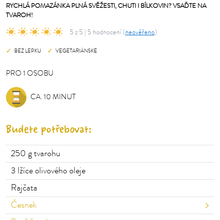
RYCHLÁ POMAZÁNKA PLNÁ SVĚŽESTI, CHUTI I BÍLKOVIN? VSAĎTE NA
TVAROH!
5 z 5 | 5 hodnocení (
neověřeno
)
BEZ LEPKU
VEGETARIÁNSKÉ
PRO
1
OSOBU
OSOBU
CA. 10 MINUT
Budete potřebovat:
250 g
tvarohu
3 lžíce
olivového oleje
Rajčata
Česnek