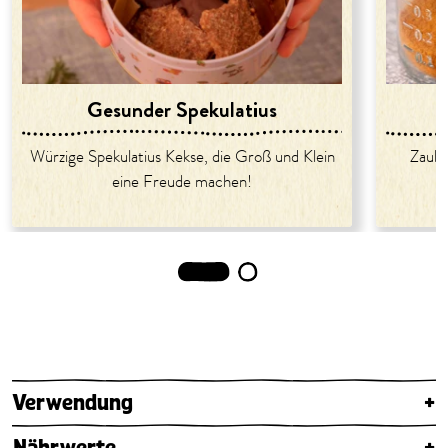
Gesunder Spekulatius
Würzige Spekulatius Kekse, die Groß und Klein
Zaube
eine Freude machen!
1
2
Verwendung
+