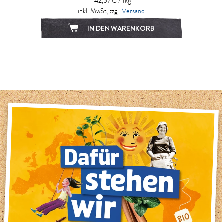
142,57 € / 1kg
inkl. MwSt, zzgl.
Versand
IN DEN WARENKORB
1
2
3
4
5
6
7
8
9