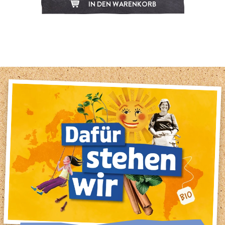
IN DEN WARENKORB
1
2
3
4
5
6
7
8