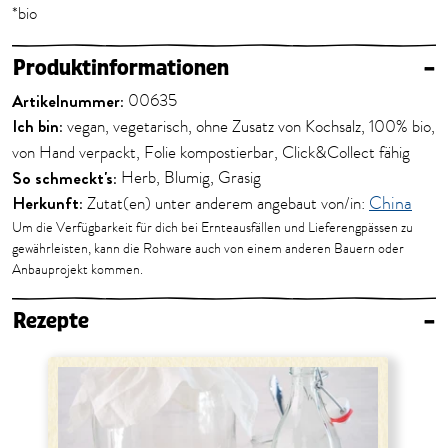
*bio
Produktinformationen
–
Artikelnummer:
00635
Ich bin:
vegan, vegetarisch, ohne Zusatz von Kochsalz, 100% bio,
von Hand verpackt, Folie kompostierbar, Click&Collect fähig
So schmeckt's:
Herb, Blumig, Grasig
Herkunft:
Zutat(en) unter anderem angebaut von/in:
China
Um die Verfügbarkeit für dich bei Ernteausfällen und Lieferengpässen zu
gewährleisten, kann die Rohware auch von einem anderen Bauern oder
Anbauprojekt kommen.
Rezepte
–