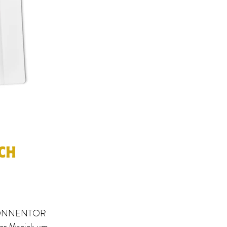
CH
as SONNENTOR
ner Maciek um