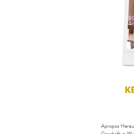
K
Apropos Heraus
Geschäft in Wi