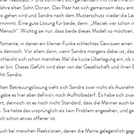
 Jahre alten Sohn Dorian. Das Paar hat sich gemeinsam dazu ent
nz gehen wird und Sandra nach dem Mutterschutz wieder die Le
rnimmt. Eine gute Lösung für beide, denn: „Maciek war schon i
 Mensch“. Wichtig sei nur, dass beide dieses Modell so möchten
Momente, in denen ein kleiner Funke schlechtes Gewissen einen
 es dennoch. Vor allem dann, wenn Sandra morgens dabei ist, da
schleicht sich schon manches Mal die kurze Überlegung ein, ob i
er bin. Dieses Gefühl wird aber von der Gesellschaft und ihren
ählt Sandra.
lten Betreuungslösung sieht sich Sandra zwar nicht als Ausnah
 gäbe es hier aber definitiv noch Aufholbedarf. Es habe sich zwar
rt, dennoch ist es noch nicht Standard, dass die Männer auch 
. Sie hatte das ursprünglich als kein Problem angesehen, und ge
ch schon etwas offener ist.
 auch bei manchen Reaktionen, denen die Mama gelegentlich geg