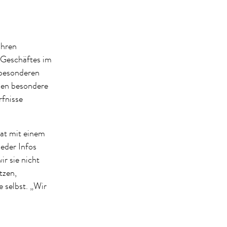
ihren
Geschäftes im
 besonderen
chen besondere
rfnisse
hat mit einem
eder Infos
ir sie nicht
tzen,
 selbst. „Wir