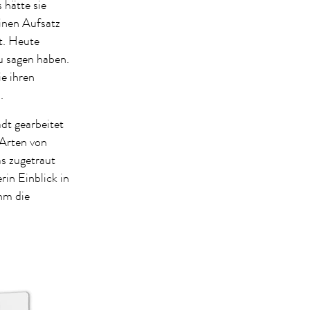
 hätte sie
einen Aufsatz
t. Heute
u sagen haben.
e ihren
.
dt gearbeitet
 Arten von
as zugetraut
rin Einblick in
hm die