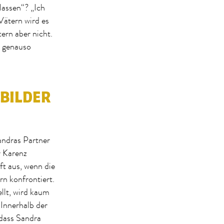
lassen“? „Ich
 Vätern wird es
tern aber nicht.
t genauso
NBILDER
andras Partner
r Karenz
ft aus, wenn die
rn konfrontiert.
llt, wird kaum
 Innerhalb der
dass Sandra