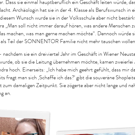
r. Dass sie einmal hauptberuflich ein Geschäft leiten würde, das
dacht. Archäologin hat sie in der 4. Klasse als Berufswunsch in 
 diesem Wunsch wurde sie in der Volksschule aber nicht bestärk
dra „Man soll nicht immer darauf hören, was andere Menschen z
as machen, was man gerne machen möchte“. Dennoch würde si
f als Teil der SONNENTOR Familie nicht mehr tauschen wollen
– nachdem sie ein dreiviertel Jahr im Geschäft in Wiener Neusta
 wurde, ob sie die Leitung übernehmen möchte, kamen zweierlei
dra hoch. Einerseits: „Ich habe mich geehrt gefühlt, dass mir d
ts fragt man sich ‚Schaffe ich das?‘ gibt die souveräne Shopleite
t zum damaligen Zeitpunkt. Sie zögerte aber nicht lange und na
ng an.