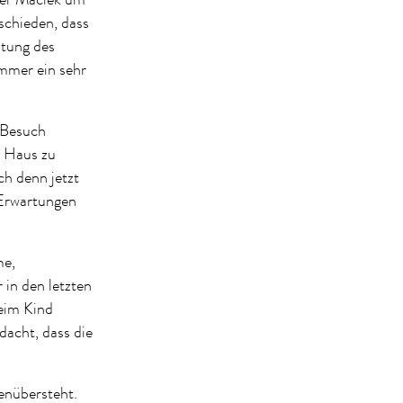
schieden, dass
itung des
mmer ein sehr
.
 Besuch
s Haus zu
ch denn jetzt
 Erwartungen
me,
 in den letzten
beim Kind
dacht, dass die
enübersteht.