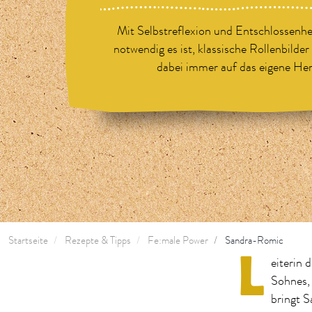
Mit Selbstreflexion und Entschlossenhei
notwendig es ist, klassische Rollenbilder
dabei immer auf das eigene Her
Startseite
Rezepte & Tipps
Fe:male Power
Sandra-Romic
L
eiterin
Sohnes,
bringt 