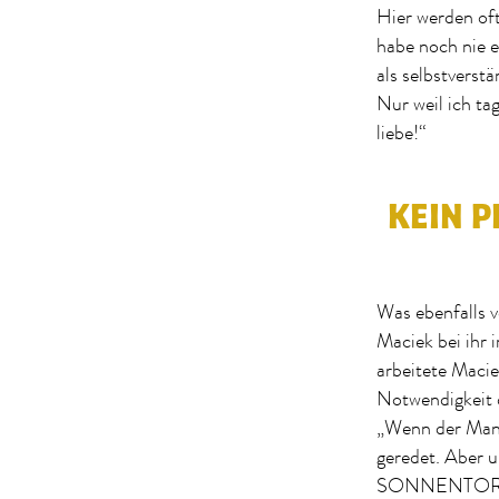
Hier werden oft
habe noch nie e
als selbstverst
Nur weil ich ta
liebe!“
KEIN P
Was ebenfalls v
Maciek bei ihr 
arbeitete Macie
Notwendigkeit d
„Wenn der Mann 
geredet. Aber u
SONNENTOR Fam