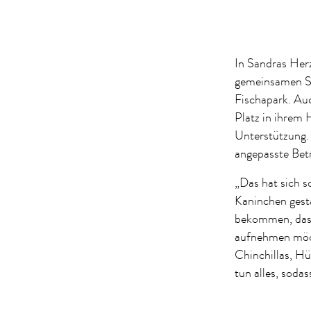
In Sandras Herz
gemeinsamen So
Fischapark. Au
Platz in ihrem 
Unterstützung.
angepasste Be
„Das hat sich s
Kaninchen gesta
bekommen, dass 
aufnehmen möc
Chinchillas, Hü
tun alles, soda