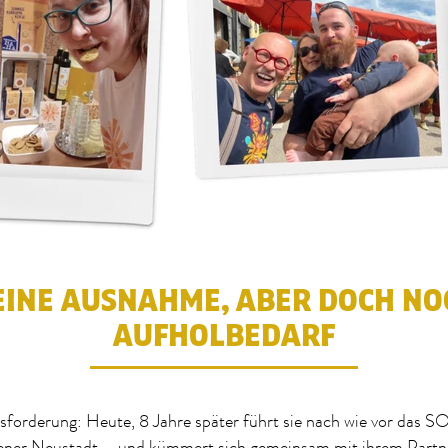
EINE AUSNAHME, ABER DOCH NO
AUFHOLBEDARF
forderung: Heute, 8 Jahre später führt sie nach wie vor d
ener Neustadt – und kümmert sich gemeinsam mit ihrem Part