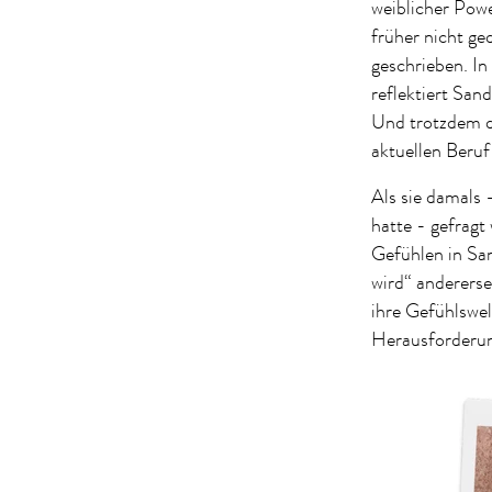
weiblicher Powe
früher nicht ge
geschrieben. In
reflektiert San
Und trotzdem d
aktuellen Beru
Als sie damals 
hatte - gefragt
Gefühlen in San
wird“ anderersei
ihre Gefühlswel
Herausforderu