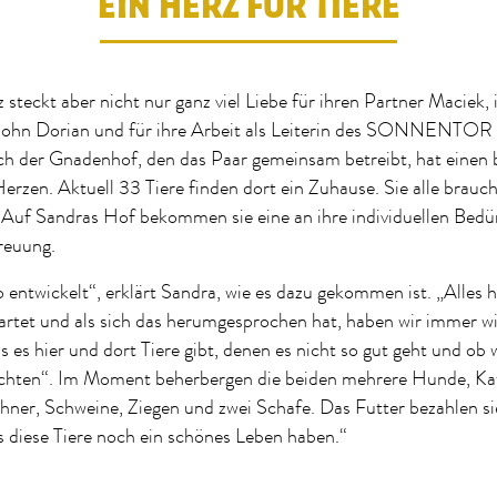
EIN HERZ FÜR TIERE
 steckt aber nicht nur ganz viel Liebe für ihren Partner Maciek, 
hn Dorian und für ihre Arbeit als Leiterin des SONNENTOR 
ch der Gnadenhof, den das Paar gemeinsam betreibt, hat einen
Herzen. Aktuell 33 Tiere finden dort ein Zuhause. Sie alle brau
 Auf Sandras Hof bekommen sie eine an ihre individuellen Bedü
treuung.
o entwickelt“, erklärt Sandra, wie es dazu gekommen ist. „Alles 
rtet und als sich das herumgesprochen hat, haben wir immer wi
es hier und dort Tiere gibt, denen es nicht so gut geht und ob w
hten“. Im Moment beherbergen die beiden mehrere Hunde, Ka
hner, Schweine, Ziegen und zwei Schafe. Das Futter bezahlen sie
ss diese Tiere noch ein schönes Leben haben.“