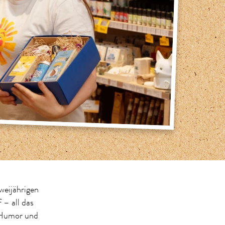
eijährigen
– all das
n Humor und