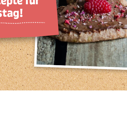
zepte für
stag!