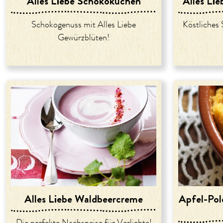
Alles Liebe Schokokuchen
Alles Li
Schokogenuss mit Alles Liebe
Köstliches
Gewürzblüten!
Alles Liebe Waldbeercreme
Apfel-Pol
Die perfekte Nachspeise für Verliebte!