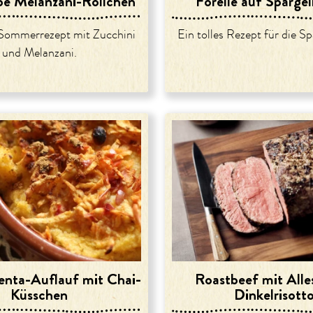
ebe Melanzani-Röllchen
Forelle auf Spargel
 Sommerrezept mit Zucchini
Ein tolles Rezept für die Sp
und Melanzani.
enta-Auflauf mit Chai-
Roastbeef mit Alle
Küsschen
Dinkelrisott