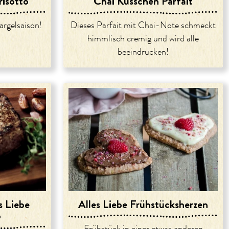
risotto
Chai Küsschen Parfait
argelsaison!
Dieses Parfait mit Chai-Note schmeckt
himmlisch cremig und wird alle
beeindrucken!
s Liebe
Alles Liebe Frühstücksherzen
o
Frühstück in einer etwas anderen