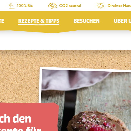
100% Bio
CO2 neutral
Direkter Han
TE
REZEPTE & TIPPS
BESUCHEN
ÜBER 
ch den