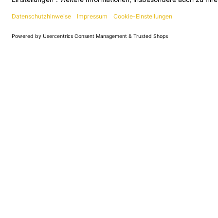
Unternehmen
Service
B2B - Ve
Über uns
Versand und Zahlung
Fachhan
Karriere
FAQ/häufige Fragen
Gastron