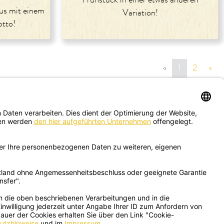
us mit einem
Variation!
otto!
«
vorige Seite
1
2
»
näc