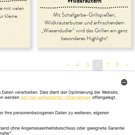
Wildkräutern
e mit vielen
Mit Schafgarbe-Grillspießen,
r kleine
Wildkräuterbutter und erfrischendem
„Wiesendudler“ wird das Grillen ein ganz
besonderes Highlight!
«
vorige Seite
4
5
6
7
8
»
näc