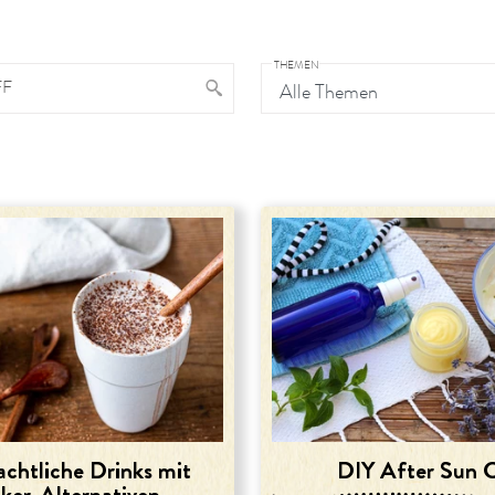
THEMEN
FF
chtliche Drinks mit
DIY After Sun 
ker-Alternativen