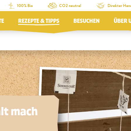
100% Bio
CO2 neutral
Direkter Han
TE
REZEPTE & TIPPS
BESUCHEN
ÜBER 
alt mach