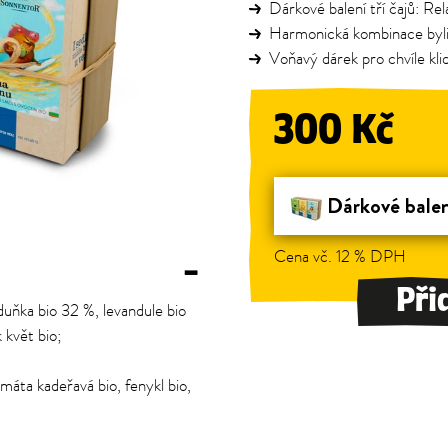
Dárkové balení tří čajů: Rel
Harmonická kombinace byli
Voňavý dárek pro chvíle kli
300 Kč
Dárkové balen
Cena vč. 12 % DPH
–
Při
duňka bio 32 %, levandule bio
k květ bio;
máta kadeřavá bio, fenykl bio,