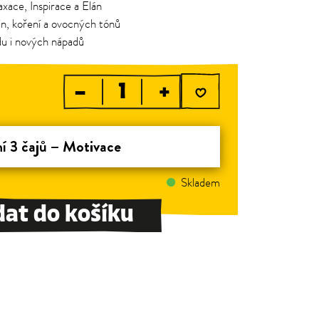
axace, Inspirace a Elán
n, koření a ovocných tónů
du i nových nápadů
–
+
í 3 čajů – Motivace
Skladem
dat do košíku