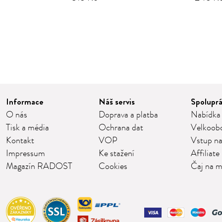
1
2
3
4
Informace
Náš servis
Spolupr
O nás
Doprava a platba
Nabídka
Tisk a média
Ochrana dat
Velkoob
Kontakt
VOP
Vstup na
Impressum
Ke stažení
Affiliate
Magazín RADOST
Cookies
Čaj na m