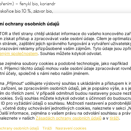
ořením) – fenykl bio, koriandr
skořice bio 10 %, zázvor bio,
uje lékořici – osoby s vysokým
otřeby.)
–
+
+