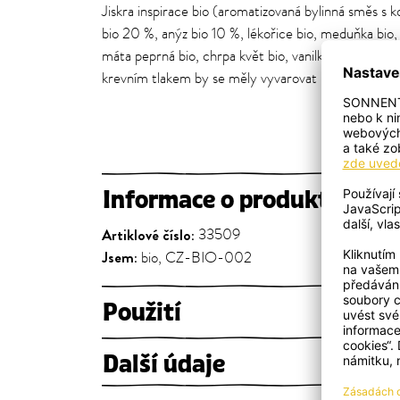
Jiskra inspirace bio (aromatizovaná bylinná směs s k
bio 20 %, anýz bio 10 %, lékořice bio, meduňka bio, 
máta peprná bio, chrpa květ bio, vanilka bio (Obsah
krevním tlakem by se měly vyvarovat nadměrné sp
Informace o produktu
Artiklové číslo:
33509
Jsem:
bio, CZ-BIO-002
Použití
Další údaje