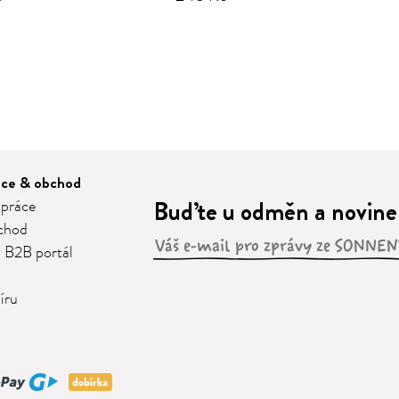
áce & obchod
Buďte u odměn a novinek
 práce
chod
 B2B portál
íru