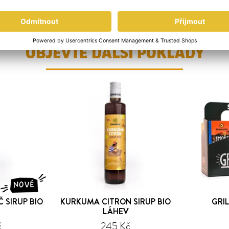
OBJEVTE DALŠÍ POKLADY
NOVÉ
 SIRUP BIO
KURKUMA CITRON SIRUP BIO
GRI
LÁHEV
č
245 Kč