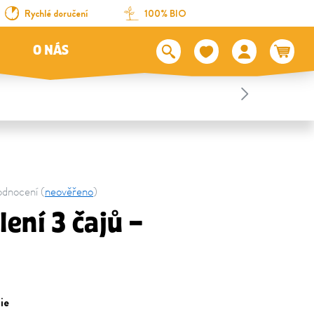
Rychlé doručení
100% BIO
O NÁS
hodnocení (
neověřeno
)
ení 3 čajů –
ie