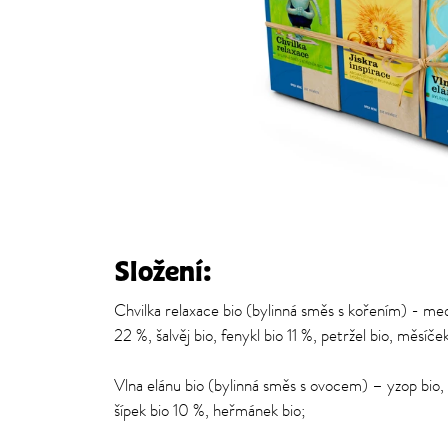
Složení:
Chvilka relaxace bio (bylinná směs s kořením) - me
22 %, šalvěj bio, fenykl bio 11 %, petržel bio, měsíče
Vlna elánu bio (bylinná směs s ovocem) – yzop bio, 
šípek bio 10 %, heřmánek bio;