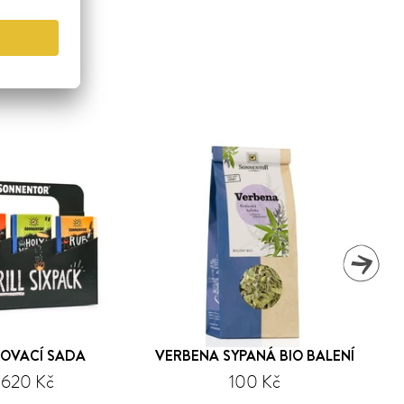
LOVACÍ SADA
VERBENA SYPANÁ BIO BALENÍ
ŠT
620 Kč
100 Kč