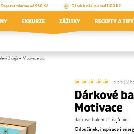
Doprava zdarma od 950 Kč
Dárek k nákupu nad 1100 Kč
JNY
EXKURZE
ZÁŽITKY
RECEPTY A TIPY
lení 3 čajů – Motivace bio
5 z 5 | 2 
Dárkové bal
Motivace
dárkové balení tří čajů bio
Odpočinek, inspirace i energ