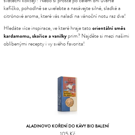
sváteční koktejl? Nebo si prostě po celém dni uvařte
kafíčko, pohodlně se uvelebte a nasávejte silné, sladké a
citrónové aroma, které vás naladí na vánoční notu raz dva!
orientální směs
Hledáte více inspirace, ve které hraje tato
kardamomu, skořice a vanilky
prim? Najděte si mezi našimi
oblíbenými recepty i vy svého favorita!
ALADINOVO KOŘENÍ DO KÁVY BIO BALENÍ
105 Kč