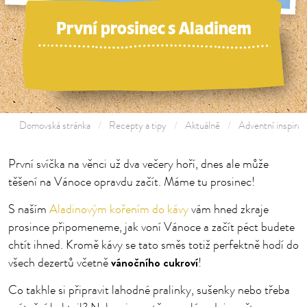
První prosinec s Aladinem
Domovská stránka
Recepty a tipy
Aktuálně
Adventní inspira
První svíčka na věnci už dva večery hoří, dnes ale může
těšení na Vánoce opravdu začít. Máme tu prosinec!
S naším
Aladinovým kořením do kávy
vám hned zkraje
prosince připomeneme, jak voní Vánoce a začít péct budete
chtít ihned. Kromě kávy se tato směs totiž perfektně hodí do
vánočního cukroví
všech dezertů včetně
!
Co takhle si připravit lahodné pralinky, sušenky nebo třeba