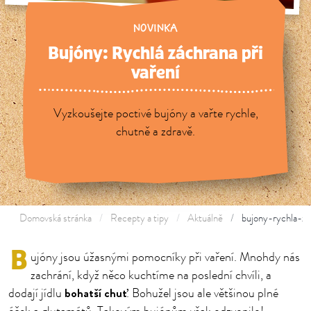
NOVINKA
Bujóny: Rychlá záchrana při
vaření
Vyzkoušejte poctivé bujóny a vařte rychle,
chutně a zdravě.
Domovská stránka
Recepty a tipy
Aktuálně
bujony-rychla-za
B
ujóny jsou úžasnými pomocníky při vaření. Mnohdy nás
zachrání, když něco kuchtíme na poslední chvíli, a
bohatší chuť
dodají jídlu
. Bohužel jsou ale většinou plné