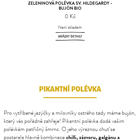
ZELENINOVÁ POLÉVKA SV. HILDEGARDY -
BUJÓN BIO
0 Kč
Není skladem
UKÁZAT DETAILY
1
2
PIKANTNÍ POLÉVKA
Pro vytříbené jazýčky a milovníky ostrého tady máme bujón,
který vás pořádně zahřeje! Pikantní polévka dodá vašim
polévkám patřičný šmrnc. O jeho výraznou chuť se
chilli, zázvoru, galgánu a
postarala hlavně kombinace