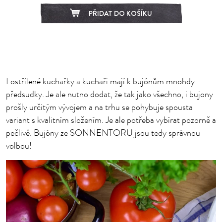
PŘIDAT DO KOŠÍKU
I ostřílené kuchařky a kuchaři mají k bujónům mnohdy
předsudky. Je ale nutno dodat, že tak jako všechno, i bujony
prošly určitým vývojem a na trhu se pohybuje spousta
variant s kvalitním složením. Je ale potřeba vybírat pozorně a
pečlivě. Bujóny ze SONNENTORU jsou tedy správnou
volbou!