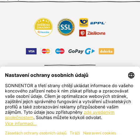
ODSTOUPIT OD SMLOUVY
čeština
SONNENTOR s.r.o.
Příhon 943, 696 15 Čejkovice, Česká republika
+420 518 362 687
sonnentor@sonnentor.cz