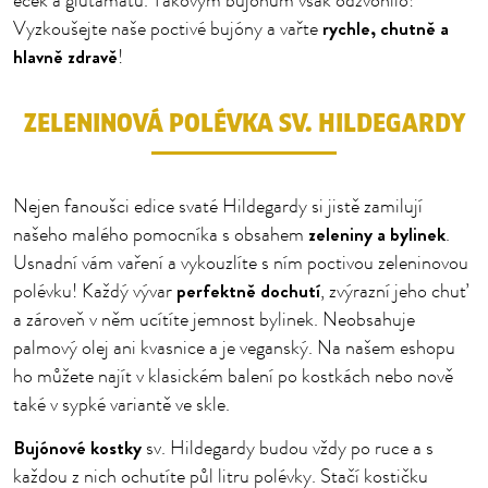
éček a glutamátů. Takovým bujónům však odzvonilo!
rychle, chutně a
Vyzkoušejte naše poctivé bujóny a vařte
hlavně zdravě
!
ZELENINOVÁ POLÉVKA SV. HILDEGARDY
Nejen fanoušci edice svaté Hildegardy si jistě zamilují
zeleniny a bylinek
našeho malého pomocníka s obsahem
.
Usnadní vám vaření a vykouzlíte s ním poctivou zeleninovou
perfektně dochutí
polévku! Každý vývar
, zvýrazní jeho chuť
a zároveň v něm ucítíte jemnost bylinek. Neobsahuje
palmový olej ani kvasnice a je veganský. Na našem eshopu
ho můžete najít v klasickém balení po kostkách nebo nově
také v sypké variantě ve skle.
Bujónové kostky
sv. Hildegardy budou vždy po ruce a s
každou z nich ochutíte půl litru polévky. Stačí kostičku