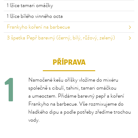
1
lžíce tamari omáčky
1
lžíce bílého vinného octa
Frankyho koření na barbecue
3
špetka Pepř barevný (černý, bílý, růžový, zelený)
PŘÍPRAVA
Namočené kešu oříšky vložíme do mixéru
společně s cibulí, tahini, tamari omáčkou
a umeoctem. Přidáme barevný pepř a koření
Frankyho na barbecue. Vše rozmixujeme do
hladkého dipu a podle potřeby zředíme trochou
vody.