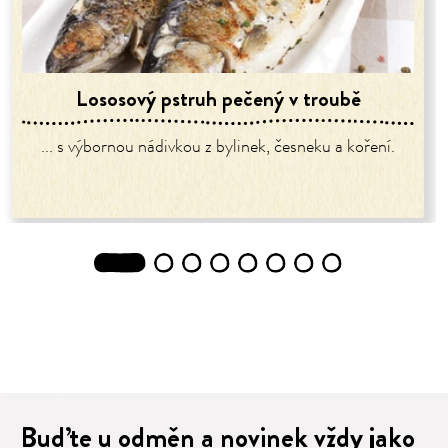
Lososový pstruh pečený v troubě
... s výbornou nádivkou z bylinek, česneku a koření.
1
2
3
4
5
6
7
8
Buďte u odměn a novinek vždy jako