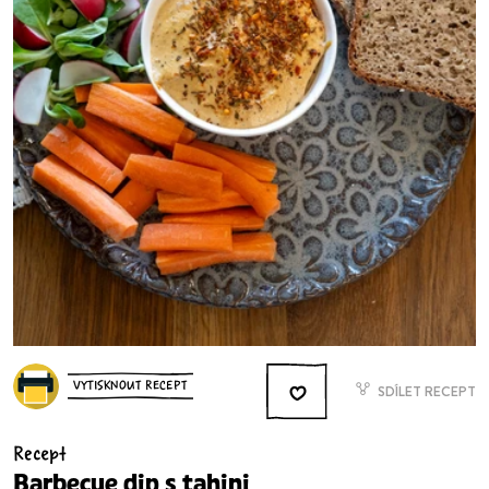
VYTISKNOUT RECEPT
SDÍLET RECEPT
Recept
Barbecue dip s tahini