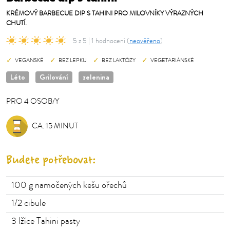
KRÉMOVÝ BARBECUE DIP S TAHINI PRO MILOVNÍKY VÝRAZNÝCH
CHUTÍ.
5 z 5 | 1 hodnocení (
neověřeno
)
VEGANSKÉ
BEZ LEPKU
BEZ LAKTÓZY
VEGETARIÁNSKÉ
Léto
Grilování
zelenina
PRO
4
OSOB/Y
OSOB/Y
CA. 15 MINUT
Budete potřebovat:
100
g namočených kešu ořechů
1/2
cibule
3
lžíce Tahini pasty