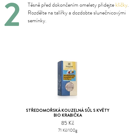
Těsně před dokončením omelety přidejte
klíčky
.
Rozdělte na talířky a dozdobte slunečnicovými
semínky.
STŘEDOMOŘSKÁ KOUZELNÁ SŮL S KVĚTY
BIO KRABIČKA
85 Kč
71 Kč/100g