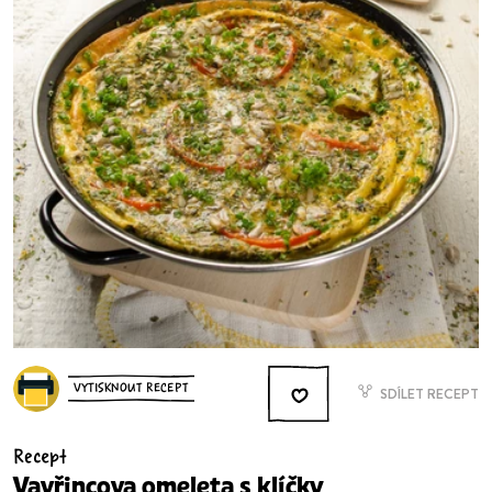
VYTISKNOUT RECEPT
SDÍLET RECEPT
Recept
Vavřincova omeleta s klíčky