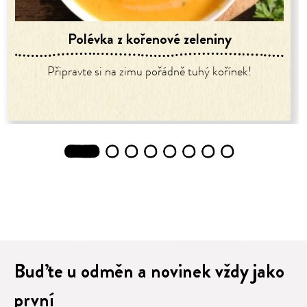
Polévka z kořenové zeleniny
Připravte si na zimu pořádně tuhý kořínek!
1
2
3
4
5
6
7
8
Buďte u odměn a novinek vždy jako
první