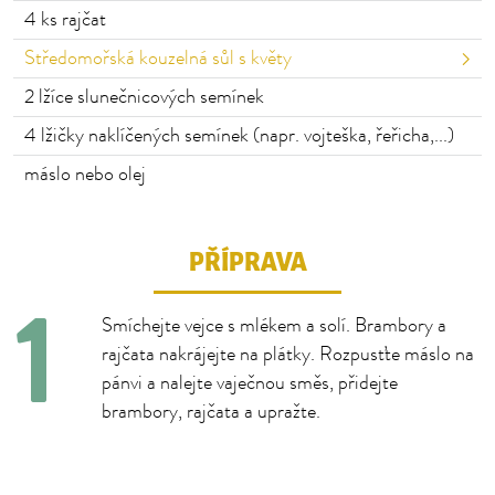
4
ks rajčat
Středomořská kouzelná sůl s květy
2
lžíce slunečnicových semínek
4
lžičky naklíčených semínek (napr. vojteška, řeřicha,...)
máslo nebo olej
PŘÍPRAVA
Smíchejte vejce s mlékem a solí. Brambory a
rajčata nakrájejte na plátky. Rozpusťte máslo na
pánvi a nalejte vaječnou směs, přidejte
brambory, rajčata a upražte.