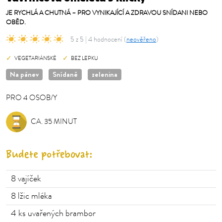
JE RYCHLÁ A CHUTNÁ – PRO VYNIKAJÍCÍ A ZDRAVOU SNÍDANI NEBO
OBĚD.
5 z 5 | 4 hodnocení (
neověřeno
)
VEGETARIÁNSKÉ
BEZ LEPKU
Na pánev
Snídaně
zelenina
PRO
4
OSOB/Y
OSOB/Y
CA. 35 MINUT
Budete potřebovat:
8
vajíček
8
lžic mléka
4
ks uvařených brambor