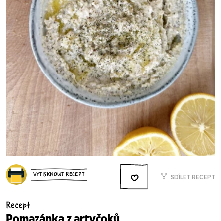
VYTISKNOUT RECEPT
SDÍLET RECEPT
Recept
Pomazánka z artyčoků