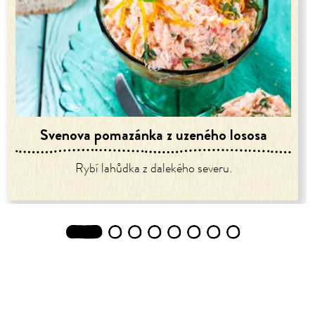
Svenova pomazánka z uzeného lososa
Rybí lahůdka z dalekého severu.
1
2
3
4
5
6
7
8