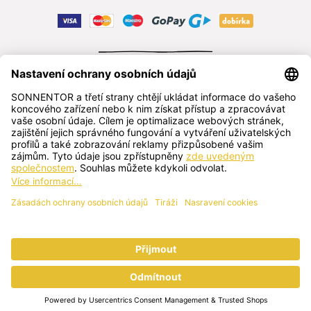
ODSTOUPIT OD SMLOUVY
čeština
SONNENTOR s.r.o.
Příhon 943, 696 15 Čejkovice, Česká republika
+420 518 362 687
sonnentor@sonnentor.cz
Kontaktujte nás