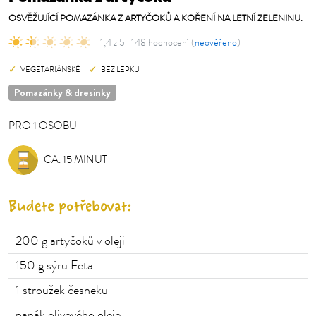
OSVĚŽUJÍCÍ POMAZÁNKA Z ARTYČOKŮ A KOŘENÍ NA LETNÍ ZELENINU.
1,4 z 5 | 148 hodnocení (
neověřeno
)
VEGETARIÁNSKÉ
BEZ LEPKU
Pomazánky & dresinky
PRO
1
OSOBU
OSOBU
CA. 15 MINUT
Budete potřebovat:
200
g artyčoků v oleji
150
g sýru Feta
1
stroužek česneku
panák
olivového oleje