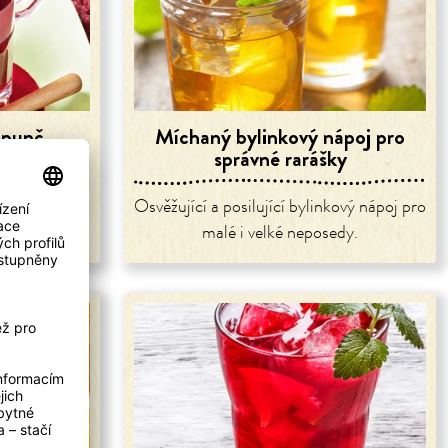
 punč
Míchaný bylinkový nápoj pro
správné rarášky
ro rarášky.
Osvěžující a posilující bylinkový nápoj pro
malé i velké neposedy.