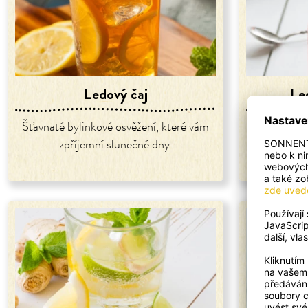
Ledový čaj
Le
Šťavnaté bylinkové osvěžení, které vám
Rychlé 
zpříjemní slunečné dny.