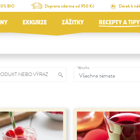
00% BIO
Doprava zdarma od 950 Kč
Dárek k ná
JNY
EXKURZE
ZÁŽITKY
RECEPTY A TIPY
TÉMATA
RODUKT NEBO VÝRAZ