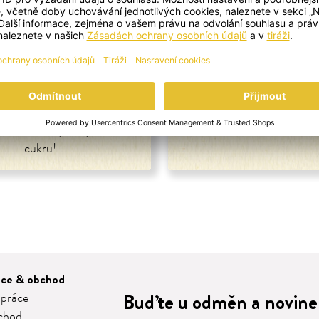
elný nápoj štěstí
Tropické tajems
 nápoj s mátou a citronem -
Ovocné osvěžení do horkých 
tní drink do horkých dní! Z
rovin, voňavých bylinek a bez
cukru!
áce & obchod
Buďte u odměn a novinek
 práce
chod