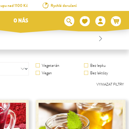
kupu nad 1100 Kč
Rychlé doručení
O NÁS
Vegetarián
Bez lepku
Vegan
Bez laktózy
VYMAZAT FILTRY