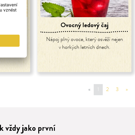
tví
Ovocný ledový čaj
letních dní.
Nápoj plný ovoce, který osvěží nejen
v horkých letních dnech.
«
sr.page.previous
1
2
3
»
sr.
 vždy jako první