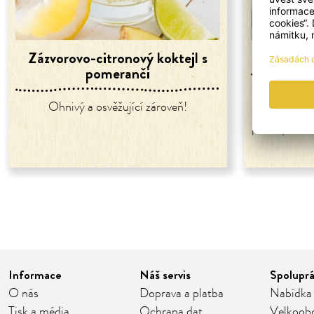
Zázvorovo-citronový koktejl s
Kouz
pomeranči
Osvěžující
Ohnivý a osvěžující zároveň!
ideální le
poctivých su
Informace
Náš servis
Spolupr
O nás
Doprava a platba
Nabídka
Tisk a média
Ochrana dat
Velkoob