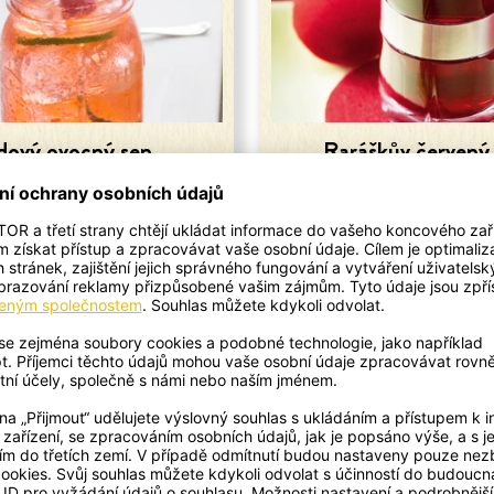
dový ovocný sen
Raráškův červený
a výtečné letní osvěžení.
Punčové nealko potěšení p