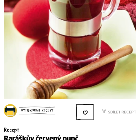
VYTISKNOUT RECEPT
SDÍLET RECEPT
Recept
Raráškův červený punč