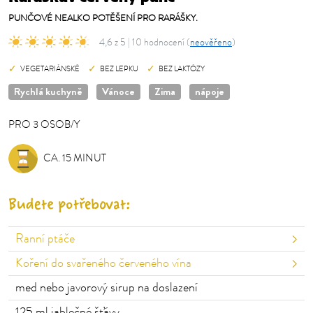
PUNČOVÉ NEALKO POTĚŠENÍ PRO RARÁŠKY.
4,6 z 5 | 10 hodnocení (
neověřeno
)
VEGETARIÁNSKÉ
BEZ LEPKU
BEZ LAKTÓZY
Rychlá kuchyně
Vánoce
Zima
nápoje
PRO
3
OSOB/Y
OSOB/Y
CA. 15 MINUT
Budete potřebovat:
Ranní ptáče
Koření do svařeného červeného vína
med nebo javorový sirup na doslazení
125
ml jablečné šťávy