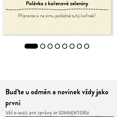
Polévka z kořenové zeleniny
Připravte si na zimu pořádně tuhý kořínek!
1
2
3
4
5
6
7
8
Buďte u odměn a novinek vždy jako
první