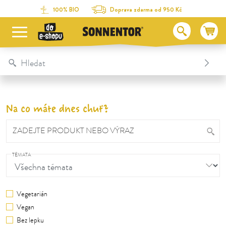
Na obsah stránky
Na seznam obsahu
Na menu
Table Of Content
100% BIO
Doprava zdarma od 950 Kč
Na co máte dnes chuť?
ZADEJTE PRODUKT NEBO VÝRAZ
TÉMATA
Vegetarián
Vegan
Bez lepku