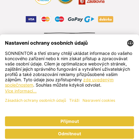
ODSTOUPIT OD SMLOUVY
čeština
SONNENTOR s.r.o.
Příhon 943, 696 15 Čejkovice, Česká republika
+420 518 362 687
sonnentor@sonnentor.cz
Kontaktujte nás