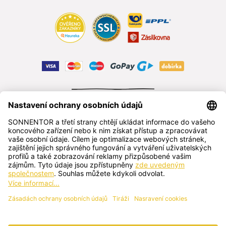
ODSTOUPIT OD SMLOUVY
čeština
SONNENTOR s.r.o.
Příhon 943, 696 15 Čejkovice, Česká republika
+420 518 362 687
sonnentor@sonnentor.cz