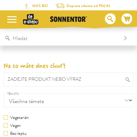
Na obsah stránky
Na seznam obsahu
Na menu
Table Of Content
100% BIO
Doprava zdarma od 950 Kč
Na co máte dnes chuť?
ZADEJTE PRODUKT NEBO VÝRAZ
TÉMATA
Vegetarián
Vegan
Bez lepku