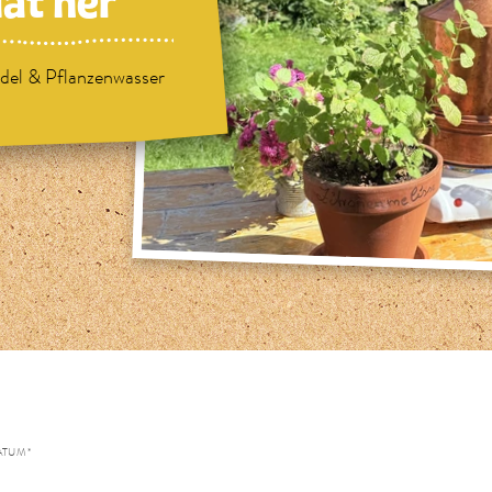
at her
del & Pflanzenwasser
TUM *