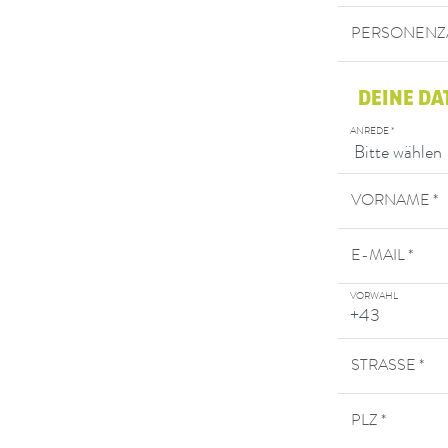
PERSONENZA
DEINE DA
ANREDE *
VORNAME *
E-MAIL *
VORWAHL
STRASSE *
PLZ *