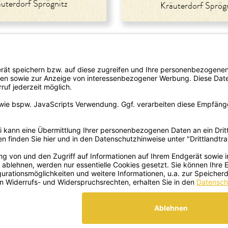
uterdorf Sprögnitz
Kräuterdorf Sprög
rtrieb
Newsletter bestellen
del/Apotheke
omie
lattform-
LION
eschenke
e
te
 WIDERRUFEN
s GMBH
Sprögnitz 10, 3913 Sprögnitz, Österreich
+43 28