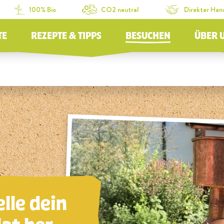
100% Bio
CO2 neutral
Direkter Han
TE
REZEPTE & TIPPS
BESUCHEN
ÜBER 
elle dein