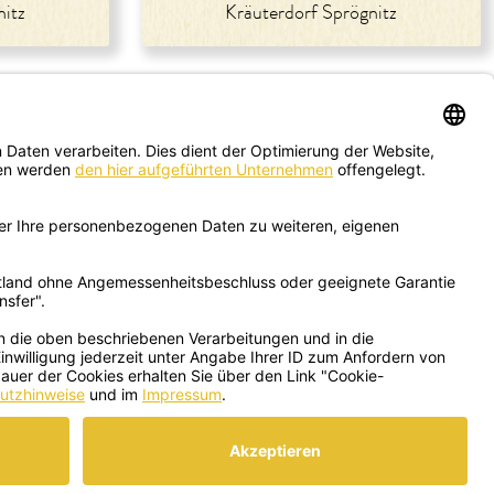
nitz
Kräuterdorf Sprögnitz
Schreib uns hier
deine Fragen
75/7256
office@sonnentor.at