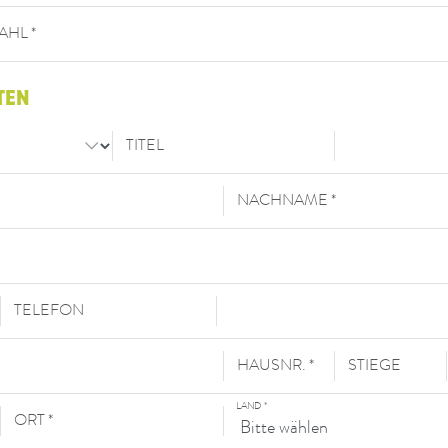
HL *
TEN
TITEL
NACHNAME *
TELEFON
HAUSNR. *
STIEGE
LAND
*
ORT *