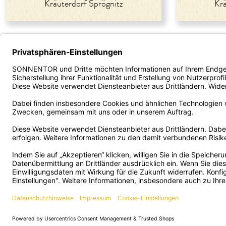
Kräuterdorf Sprögnitz
Krä
Unternehmen
Service
B2B - Ve
Über uns
Versand und Zahlung
Fachhan
Karriere
FAQ/häufige Fragen
Gastron
Presse
Kontakt
Bestellp
Kooperationen
AGB
ORDER
Impressum
Widerruf/Retoure
Firmeng
Datenschutz
Cookie-Einstellungen
Franchis
Barrierefreiheit
Kund:innen Klub
Zertifika
Deutsch
VERTRAG
SONNENTOR Kräuterhandel