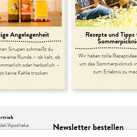
zige Angelegenheit
Rezepte und Tipps 
Sommerpickni
ren Sirupen schmeißt du
Wir haben tolle Rezeptidee
rne eine Runde – ob kalt, ob
um das Sommerpicknick in
mmerlich oder herbstlich –
zum Erlebnis zu ma
ibt keine Kehle trocken.
rtrieb
Newsletter bestellen
del/Apotheke
e