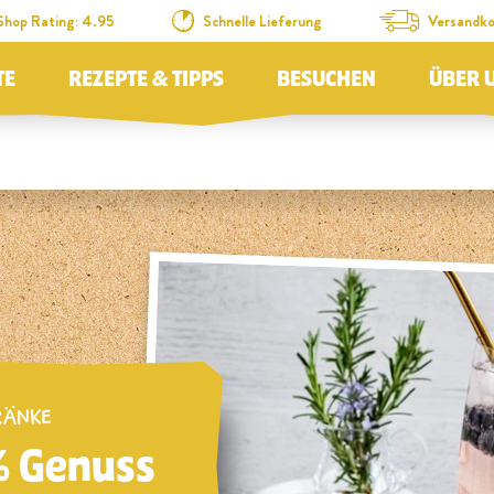
Shop Rating: 4.95
Schnelle Lieferung
Versandko
TE
REZEPTE & TIPPS
BESUCHEN
ÜBER 
RÄNKE
% Genuss