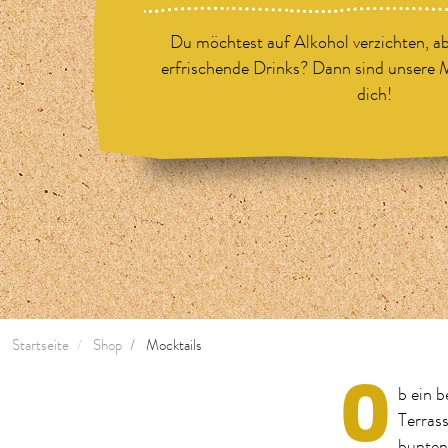
Du möchtest auf Alkohol verzichten, ab
erfrischende Drinks? Dann sind unsere M
dich!
Startseite
Shop
Mocktails
O
b ein 
Terras
bunten