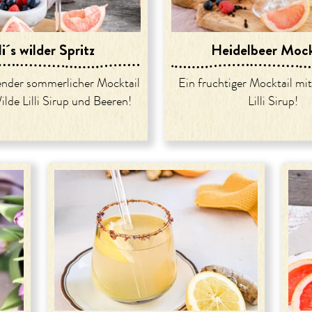
li´s wilder Spritz
Heidelbeer Mock
hender sommerlicher Mocktail
Ein fruchtiger Mocktail mi
lde Lilli Sirup und Beeren!
Lilli Sirup!