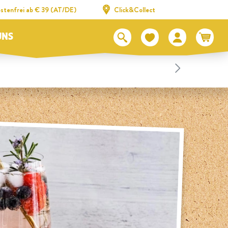
stenfrei ab € 39 (AT/DE)
Click&Collect
UNS