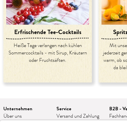
Erfrischende Tee-Cocktails
Sprit
Heiße Tage verlangen nach kühlen
Mit unse
Sommercocktails - mit Sirup, Kräutern
jederzeit ge
oder Fruchtsäften.
warm, ob so
da ble
Unternehmen
Service
B2B - Ve
Über uns
Versand und Zahlung
Fachhan
Karriere
FAQ/häufige Fragen
Franchis