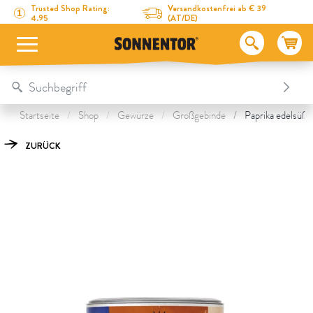
Direkt zum Inhalt
Zum Inhaltsverzeichnis
Direkt zum Menü
Table Of Content
Paprika edelsüß gemahlen
Das könnte Dich auch interessieren
Trusted Shop Rating:
Versandkostenfrei ab € 39
4.95
(AT/DE)
Startseite
Shop
Gewürze
Großgebinde
Paprika edelsüß 
ZURÜCK