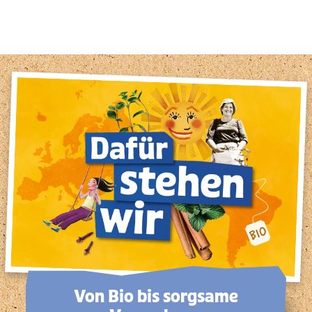
1
2
3
4
5
6
7
8
9
Von Bio bis sorg­same