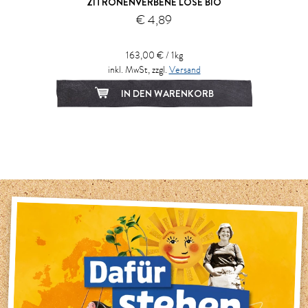
ZITRONENVERBENE LOSE BIO
€ 4,89
163,00 € / 1kg
inkl. MwSt, zzgl.
Versand
IN DEN WARENKORB
1
2
3
4
5
6
7
8
9