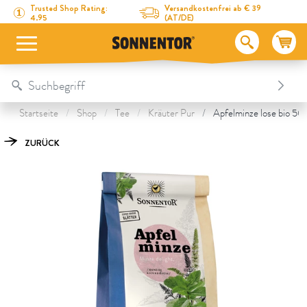
Direkt zum Inhalt
Zum Inhaltsverzeichnis
Direkt zum Menü
Table Of Content
Apfelminze lose
Das könnte Dich auch interessieren
Trusted Shop Rating:
Versandkostenfrei ab € 39
4.95
(AT/DE)
Startseite
Shop
Tee
Kräuter Pur
Apfelminze lose bio 50
ZURÜCK