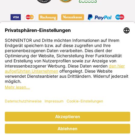
VERTRAG WIDERRUFEN
Deutsch
SONNENTOR Kräuterhandels GMBH
Sprögnitz 10, 3913 Sprögnitz, Österreich
+43 2875/7256
office@sonnentor.at
Schreib uns hier
deine Fragen