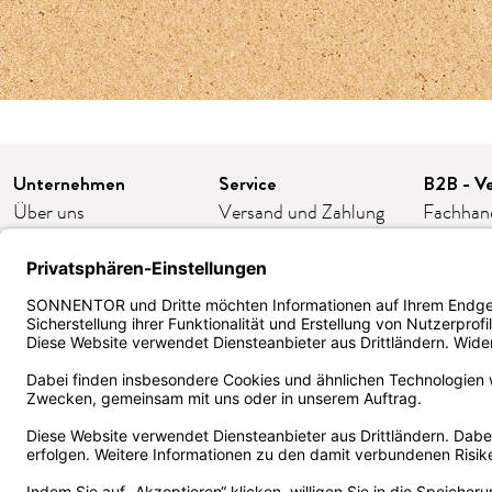
Unternehmen
Service
B2B - Ve
Über uns
Versand und Zahlung
Fachhan
Karriere
FAQ/häufige Fragen
Franchis
Presse
Kontakt
Gastron
Kooperationen
AGB
Firmeng
Impressum
Widerruf/Retoure
Bestellp
Datenschutz
Cookie-Einstellungen
ORDER
Barrierefreiheit
Kund:innen Klub
Zertifika