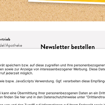
rtrieb
Newsletter bestellen
del/Apotheke
e
omie
eschenke
lattform-
LION
te