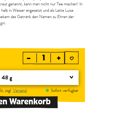
kraut genannt, kann man nicht nur Tee machen! In
 halb in Wasser angesetzt und als Latte Luisa
it bekam das Getränk den Namen zu Ehren der
igin.
nbeutel reicht für eine Kanne (500 ml) köstlichen
n den SONNENTOR Geschäften sowie in der
–
+
 48 g
t, zzgl.
Versand
Sofort verfügbar
den Warenkorb