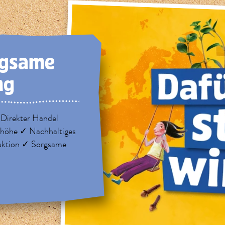
rg­same
ng
 Direkter Handel
nhöhe ✓ Nachhaltiges
uktion ✓ Sorgsame