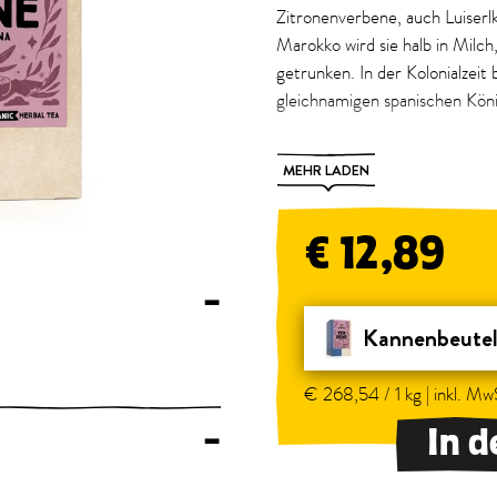
Zitronenverbene, auch Luiserl
Marokko wird sie halb in Milch,
getrunken. In der Kolonialze
gleichnamigen spanischen Kön
Volle Kanne Genuss: Ein Kanne
MEHR LADEN
Tee.
Exklusiv hier im Webshop, i
€ 12,89
Gastronomie erhältlich.
–
Kannenbeutel
€ 268,54 / 1 kg | inkl. MwS
In 
–