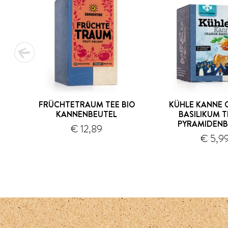
FRÜCHTETRAUM TEE BIO
KÜHLE KANNE 
KANNENBEUTEL
BASILIKUM T
PYRAMIDENB
€ 12,89
Versand
€ 5,9
1
2
3
4