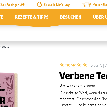
Shop Rating: 4.95
Schnelle Lieferung
Versandko
TE
REZEPTE & TIPPS
BESUCHEN
ÜBER 
nbeutel
5 von 5 |
Verbene Te
Bio-Zitronenverbene
Die richtige Wahl, wenn du z
möchtest. Geschmacklich über
Limette – und ist damit hervor