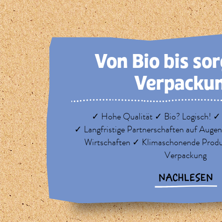
Von Bio bis so
Verpacku
✓ Hohe Qualität ✓ Bio? Logisch! ✓
✓ Langfristige Partnerschaften auf Auge
Wirtschaften ✓ Klimaschonende Prod
Verpackung
NACHLESEN