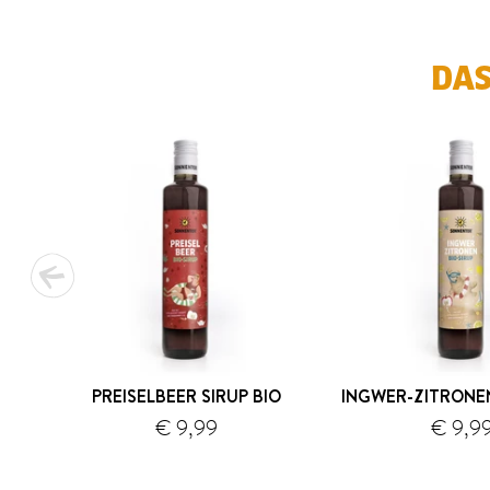
DAS
PREISELBEER SIRUP BIO
INGWER-ZITRONEN
€ 9,99
€ 9,9
Versand
1
2
3