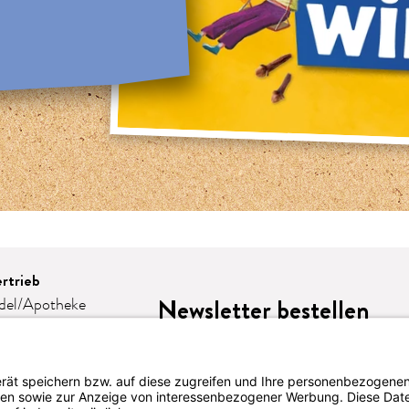
rtrieb
Newsletter bestellen
del/Apotheke
e
omie
eschenke
lattform-