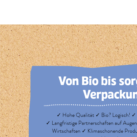
Von Bio bis so
Verpacku
✓ Hohe Qualität ✓ Bio? Logisch! ✓
✓ Langfristige Partnerschaften auf Auge
Wirtschaften ✓ Klimaschonende Prod