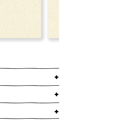
Am
+
+
+