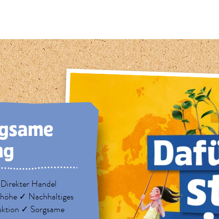
rg­same
ng
 Direkter Handel
nhöhe ✓ Nachhaltiges
uktion ✓ Sorgsame