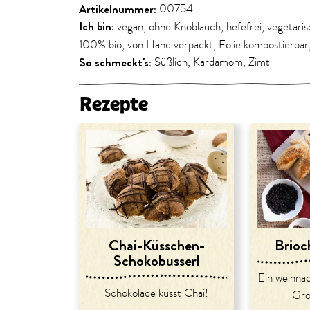
Artikelnummer:
00754
Ich bin:
vegan, ohne Knoblauch, hefefrei, vegetaris
100% bio, von Hand verpackt, Folie kompostierbar,
So schmeckt's:
Süßlich, Kardamom, Zimt
Rezepte
Chai-Küsschen-
Brio
Schokobusserl
Ein weihnac
Schokolade küsst Chai!
Gro