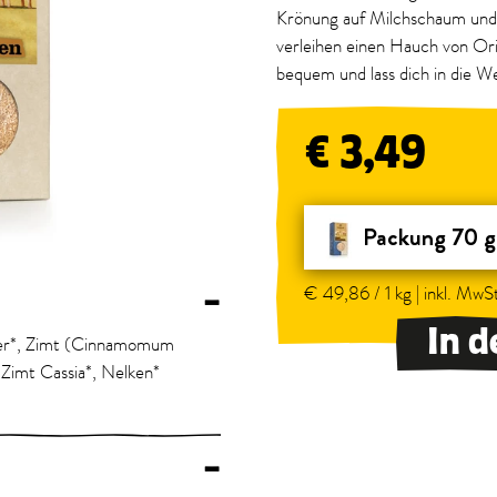
Krönung auf Milchschaum und
verleihen einen Hauch von Ori
bequem und lass dich in die W
€ 3,49
Packung 70 g
€ 49,86 / 1 kg | inkl. MwSt
–
In 
ter*, Zimt (Cinnamomum
Zimt Cassia*, Nelken*
–