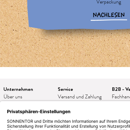
Verpackung
NACHLESEN
Unternehmen
Service
B2B - Ve
Über uns
Versand und Zahlung
Fachhan
Karriere
FAQ/häufige Fragen
Franchis
Presse
Kontakt
Gastron
Kooperationen
AGB
Firmeng
Impressum
Widerruf/Retoure
Bestellp