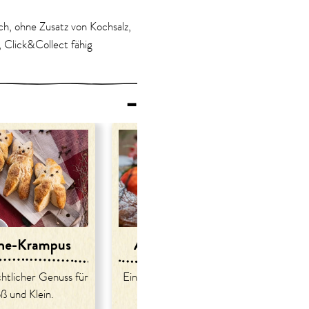
ch, ohne Zusatz von Kochsalz,
 Click&Collect fähig
–
che-Krampus
Apfel-Nuss-Kranz
htlicher Genuss für
Einfach und super lecker, was
Mi
ß und Klein.
will man mehr?