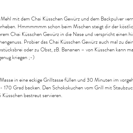
 Mehl mit dem Chai Küsschen Gewürz und dem Backpulver ver
erheben. Hmmmmmm schon beim Mischen steigt dir der köstlic
erem Chai Küsschen Gewürz in die Nase und verspricht einen h
hengenuss. Probier das Chai Küsschen Gewürz auch mal zu de
stücksbrei oder zu Obst, zB. Bananen – von Küsschen kann ma
genug kriegen ;-)
Masse in eine eckige Grilltasse füllen und 30 Minuten im vorgehe
 - 170 Grad backen. Den Schokokuchen vom Grill mit Staubzuc
 Küsschen bestreut servieren.