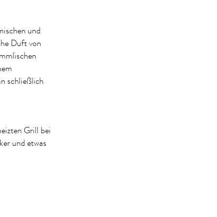
mischen und
he Duft von
immlischen
inem
n schließlich
izten Grill bei
ker und etwas