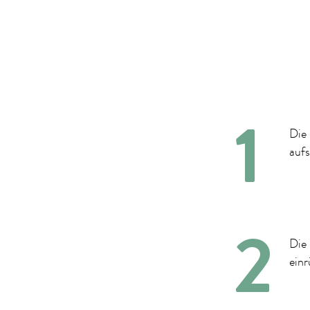
Die
aufs
Die 
einr