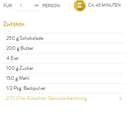
PERSON
CA. 45 MINUTEN
FÜR
PERSON
Zutaten
250
g Schokolade
200
g Butter
4
Eier
100
g Zucker
150
g Mehl
1/2
Pkg. Backpulver
2
TL Chai Küsschen Gewürzzubereitung