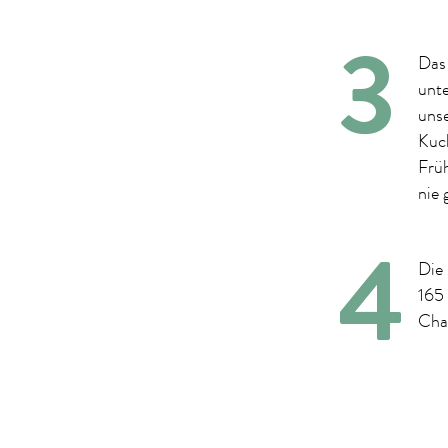
Das
unt
uns
Kuc
Früh
nie 
Die 
165
Chai