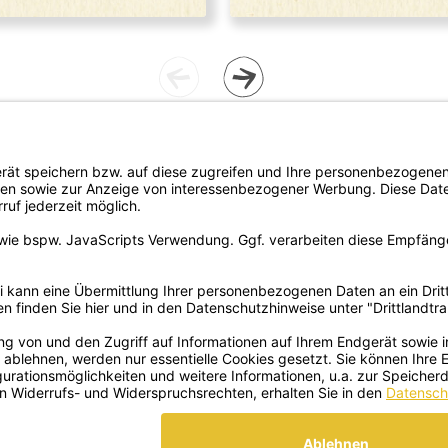
rtrieb
Newsletter bestellen
del/Apotheke
omie
lattform-
LION
eschenke
e
te
 WIDERRUFEN