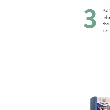
Bei
Inha
darü
atme