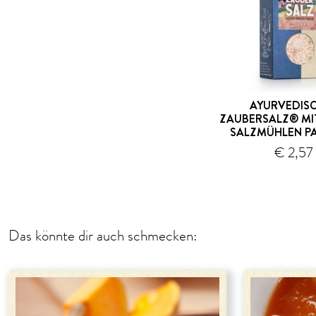
AYURVEDIS
ZAUBERSALZ® MIT
SALZMÜHLEN P
€ 2,57
Versand
Das könnte dir auch schmecken: