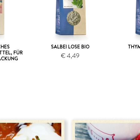
CHES
SALBEI LOSE BIO
THYM
TEL, FÜR
€ 4,49
ACKUNG
Versand