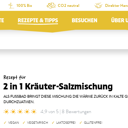
100% Bio
CO2 neutral
Direkter Han
TE
REZEPTE & TIPPS
BESUCHEN
ÜBER 
Rezept für
2 in 1 Kräuter-Salzmischung
ALS FUSSBAD BRINGT DIESE MISCHUNG DIE WÄRME ZURÜCK IN KALTE GLI
URCHZUATMEN.
4,9 von 5 | 8 Bewertungen
VEGAN
VEGETARISCH
LAKTOSEFREI
GLUTENFREI