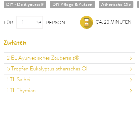
DIY - Do it yourself
DIY Pflege & Putzen
Ätherische Öle
PERSON
CA. 20 MINUTEN
FÜR
PERSON
Zutaten
2
EL Ayurvedisches Zaubersalz®
5
Tropfen Eukalyptus ätherisches Öl
1
TL Salbei
1
TL Thymian