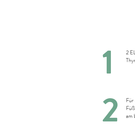
2 EL
Thy
Für 
Füß
am b