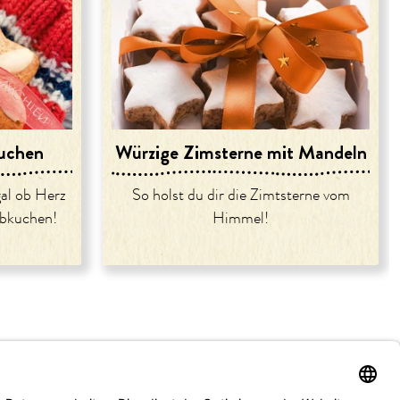
uchen
Würzige Zimsterne mit Mandeln
gal ob Herz
So holst du dir die Zimtsterne vom
ebkuchen!
Himmel!