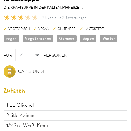
DIE KRAFTSUPPE IN DER KALTEN JAHRESZEIT.
2,8 von 5 | 52 Bewertungen
VEGETARISCH
VEGAN
GLUTENFREI
LAKTOSEFREI
vegan
Vegetarisches
Gemüse
Suppe
Winter
PERSONEN
FÜR
PERSONEN
CA. 1 STUNDE
Zutaten
1
EL Olivenöl
2
Stk. Zwiebel
1/2
Stk. Weiß-Kraut