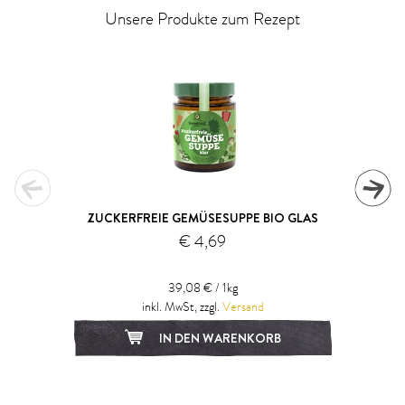
Unsere Produkte zum Rezept
ZUCKERFREIE GEMÜSESUPPE BIO GLAS
€ 4,69
39,08 € / 1kg
inkl. MwSt, zzgl.
Versand
IN DEN WARENKORB
1
2
3
4
5
6
7