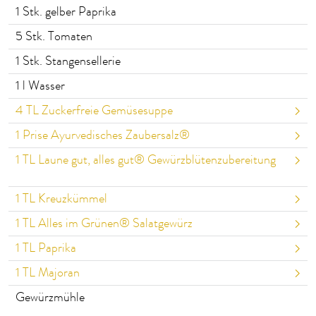
1
Stk. gelber Paprika
5
Stk. Tomaten
1
Stk. Stangensellerie
1
l Wasser
4
TL Zuckerfreie Gemüsesuppe
1
Prise Ayurvedisches Zaubersalz®
1
TL Laune gut, alles gut® Gewürzblütenzubereitung
1
TL Kreuzkümmel
1
TL Alles im Grünen® Salatgewürz
1
TL Paprika
1
TL Majoran
Gewürzmühle