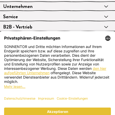
Unternehmen
Service
B2B - Vertrieb
VERTRAG WIDERRUFEN
Deutsch
SONNENTOR Kräuterhandels GMBH
Sprögnitz 10, 3913 Sprögnitz, Österreich
+43 2875/7256
office@sonnentor.at
Schreib uns hier