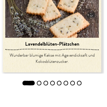
Lavendelblüten-Plätzchen
Wunderbar blumige Kekse mit Agavendicksaft und
Kokosblütenzucker.
1
2
3
4
5
6
7
8