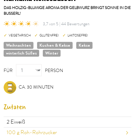
DAS HOLZIG-BLUMIGE AROMA DER GELBWURZ BRINGT SONNE IN DIE
BUSSERL!
3,7 von 5 | 44 Bewertungen
VEGETARISCH
GLUTENFREI
LAKTOSEFREI
Weihnachten
Kuchen & Kekse
Kekse
winterlich Süßes
Winter
PERSON
FÜR
PERSON
CA. 30 MINUTEN
Zutaten
2
Eiweiß
100
g Roh-Rohrzucker