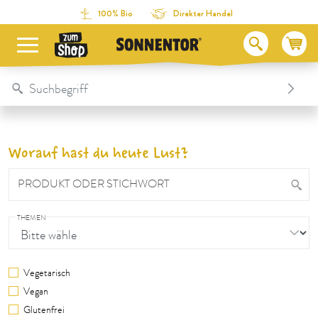
Direkt zum Inhalt
Zum Inhaltsverzeichnis
Direkt zum Menü
Table Of Content
100% Bio
Direkter Handel
Worauf hast du heute Lust?
PRODUKT ODER STICHWORT
THEMEN
Vegetarisch
Vegan
Glutenfrei