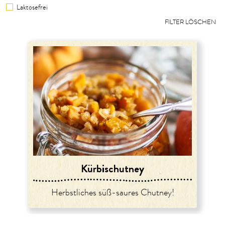
Laktosefrei
FILTER LÖSCHEN
Kürbischutney
Herbstliches süß-saures Chutney!