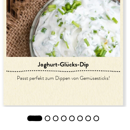
Joghurt-Glücks-Dip
Passt perfekt zum Dippen von Gemüsesticks!
1
2
3
4
5
6
7
8