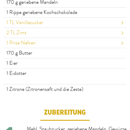
170
g geriebene Mandeln
1
Rippe geriebene Kochschokolade
1
TL Vanillezucker
2
TL Zimt
1
Prise Nelken
170
g Butter
1
Eier
1
Eidotter
1
Zitrone (Zitronensaft und die Zeste)
ZUBEREITUNG
Mehl, Staubzucker, geriebene Mandeln, Gewürze