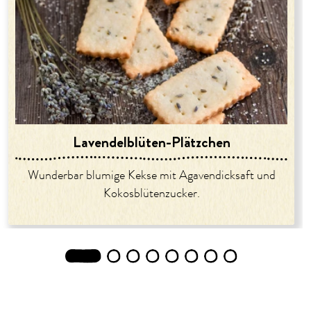
Lavendelblüten-Plätzchen
Wunderbar blumige Kekse mit Agavendicksaft und
Kokosblütenzucker.
1
2
3
4
5
6
7
8