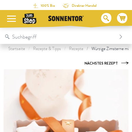
Direkt zum Inhalt
Zum Inhaltsverzeichnis
Direkt zum Menü
Table Of Content
Zubereitung
Unsere Produkte zum Rezept
Das könnte dir auch schmecken:
100% Bio
Direkter Handel
Startseite
Rezepte & Tipps
Rezepte
Würzige Zimsterne mit
NÄCHSTES REZEPT