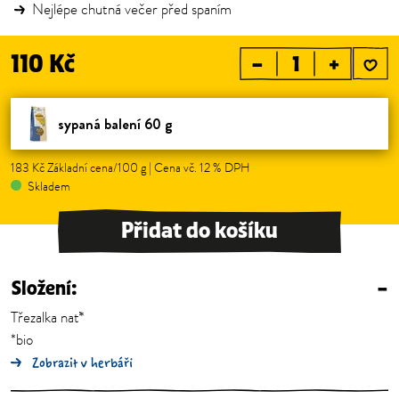
Nejlépe chutná večer před spaním
110 Kč
–
+
sypaná balení 60 g
183 Kč Základní cena/100 g | Cena vč. 12 % DPH
Skladem
Přidat do košíku
Složení:
–
Třezalka nať*
*bio
Zobrazit v herbáři