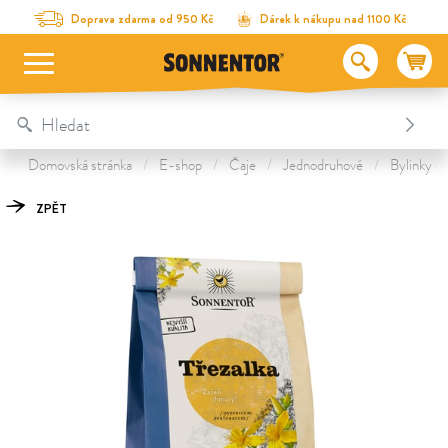
Na obsah stránky
Na seznam obsahu
Na menu
Table Of Content
Třezalka sypaná
Objevte další poklady
Doprava zdarma od 950 Kč
Dárek k nákupu nad 1100 Kč
Domovská stránka
E-shop
Čaje
Jednodruhové
Bylinky do
ZPĚT