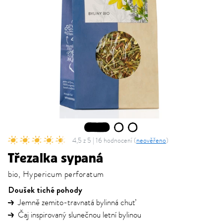
1
2
3
4,5 z 5 | 16 hodnocení (
neověřeno
)
Třezalka sypaná
bio, Hypericum perforatum
Doušek tiché pohody
Jemně zemito-travnatá bylinná chuť
Čaj inspirovaný slunečnou letní bylinou