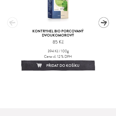
KONTRYHEL BIO PORCOVANÝ
DVOUKOMOROVÝ
85 Kč
394 Kč / 100g
Cena vč. 12 % DPH
PŘIDAT DO KOŠÍKU
1
2
3
4
5
6
7
8