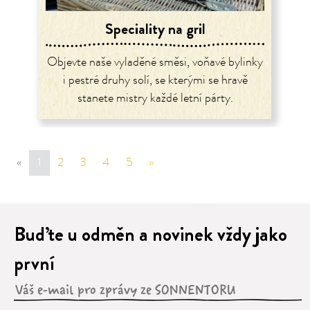
Speciality na gril
Objevte naše vyladěné směsi, voňavé bylinky
i pestré druhy solí, se kterými se hravě
stanete mistry každé letní párty.
«
sr.page.previous
1
2
3
4
5
»
sr.page.next
Buďte u odměn a novinek vždy jako
první