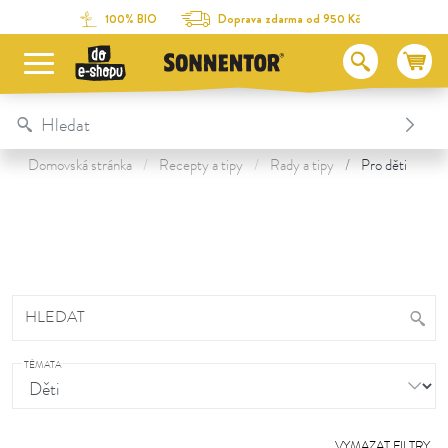
Na obsah stránky
Na seznam obsahu
Na menu
Table Of Content
100% BIO
Doprava zdarma od 950 Kč
Domovská stránka
Recepty a tipy
Rady a tipy
Pro děti
HLEDAT
TÉMATA
VYMAZAT FILTRY