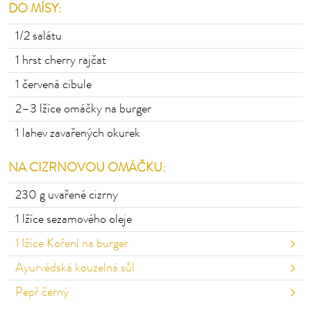
DO MÍSY:
1/2
salátu
1
hrst cherry rajčat
1
červená cibule
2–3
lžíce omáčky na burger
1
lahev zavařených okurek
NA CIZRNOVOU OMÁČKU:
230
g uvařené cizrny
1
lžíce sezamového oleje
1
lžíce Koření na burger
Ayurvédská kouzelná sůl
Pepř černý