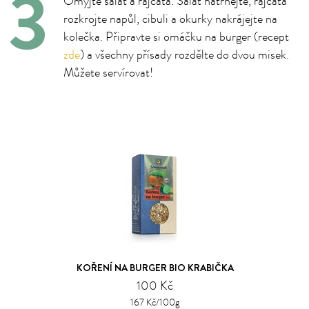
Omyjte salát a rajčata. Salát natrhejte, rajčata
rozkrojte napůl, cibuli a okurky nakrájejte na
kolečka. Připravte si omáčku na burger (recept
zde
) a všechny přísady rozdělte do dvou misek.
Můžete servírovat!
KOŘENÍ NA BURGER BIO KRABIČKA
100 Kč
167 Kč/100g