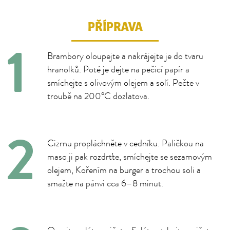
PŘÍPRAVA
Brambory oloupejte a nakrájejte je do tvaru
hranolků. Poté je dejte na pečicí papír a
smíchejte s olivovým olejem a solí. Pečte v
troubě na 200°C dozlatova.
Cizrnu propláchněte v cedníku. Paličkou na
maso ji pak rozdrťte, smíchejte se sezamovým
olejem, Kořením na burger a trochou soli a
smažte na pánvi cca 6–8 minut.