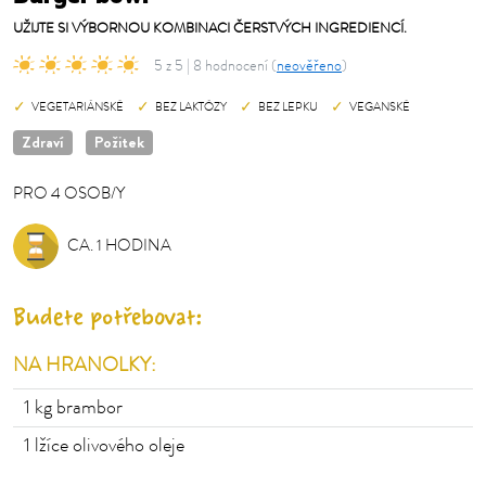
UŽIJTE SI VÝBORNOU KOMBINACI ČERSTVÝCH INGREDIENCÍ.
5 z 5 | 8 hodnocení (
neověřeno
)
VEGETARIÁNSKÉ
BEZ LAKTÓZY
BEZ LEPKU
VEGANSKÉ
Zdraví
Požitek
PRO
4
OSOB/Y
OSOB/Y
CA. 1 HODINA
Budete potřebovat:
NA HRANOLKY:
1
kg brambor
1
lžíce olivového oleje