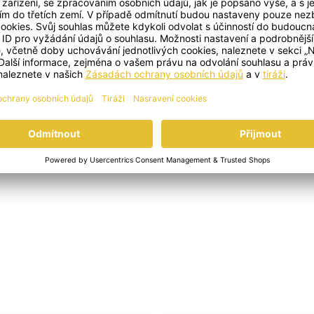
PŘIDAT DO KOŠÍKU
PŘÍPRAVA
ek čaje
Kopřiva-citron
vyluhujte ve 250 ml horké vody a nechte 
ejte ostatní suroviny a umixujte dohladka.