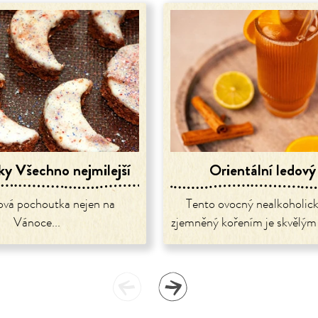
ky Všechno nejmilejší
Orientální ledový
vá pochoutka nejen na
Tento ovocný nealkoholick
Vánoce...
zjemněný kořením je skvělým