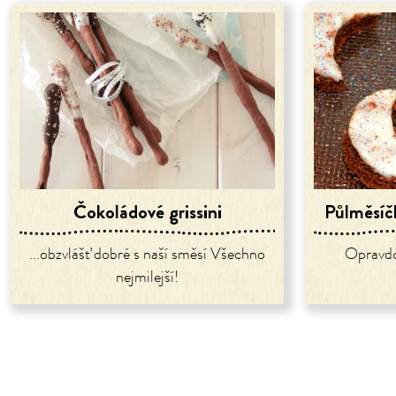
Čokoládové grissini
Půlměsíč
...obzvlášť dobré s naší směsí Všechno
Opravdo
nejmilejší!