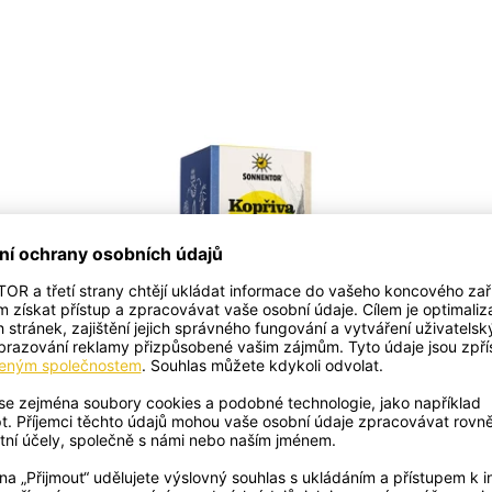
KOPŘIVA–CITRON BIO
PORCOVANÝ DVOUKOMOROVÝ
90 Kč
417 Kč/100g
Cena vč. 12 % DPH