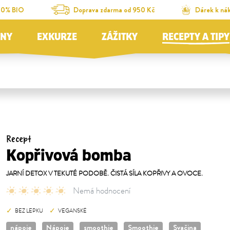
00% BIO
Doprava zdarma od 950 Kč
Dárek k ná
JNY
EXKURZE
ZÁŽITKY
RECEPTY A TIPY
Recept
Kopřivová bomba
JARNÍ DETOX V TEKUTÉ PODOBĚ. ČISTÁ SÍLA KOPŘIVY A OVOCE.
Nemá hodnocení
BEZ LEPKU
VEGANSKÉ
nápoje
Nápoje
smoothie
Smoothie
Svačina