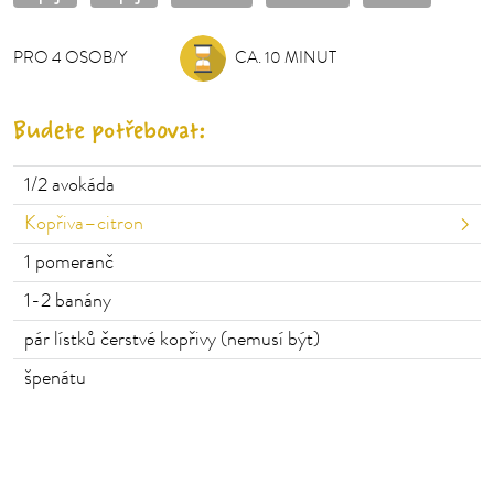
PRO
4
OSOB/Y
OSOB/Y
CA. 10 MINUT
Budete potřebovat:
1/2
avokáda
Kopřiva–citron
1
pomeranč
1-2
banány
pár lístků čerstvé kopřivy (nemusí být)
špenátu