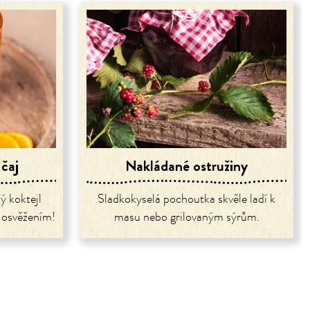
 čaj
Nakládané ostružiny
ý koktejl
Sladkokyselá pochoutka skvěle ladí k
 osvěžením!
masu nebo grilovaným sýrům.