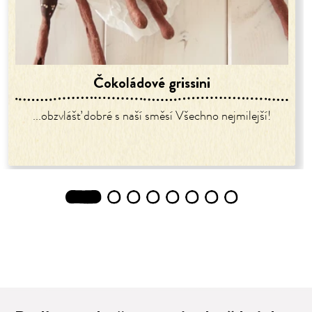
Čokoládové grissini
...obzvlášť dobré s naší směsí Všechno nejmilejší!
1
2
3
4
5
6
7
8