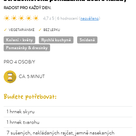
RADOST PRO KAŽDÝ DEN.
4,7 z 5 | 6 hodnocení (
neověřeno
)
VEGETARIÁNSKÉ
BEZ LEPKU
Koření - květy
Rychlá kuchyně
Snídaně
Pomazánky & dresinky
PRO
4
OSOB/Y
OSOB/Y
CA. 5 MINUT
Budete potřebovat:
1
hrnek skyru
1
hrnek tvarohu
7
sušených, nakládaných rajčat, jemně nasekaných