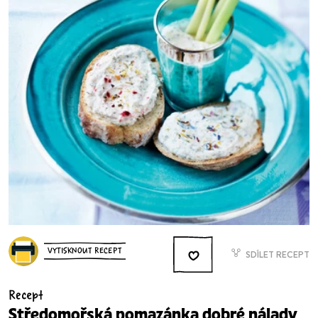
VYTISKNOUT RECEPT
SDÍLET RECEPT
Recept
Středomořská pomazánka dobré nálady