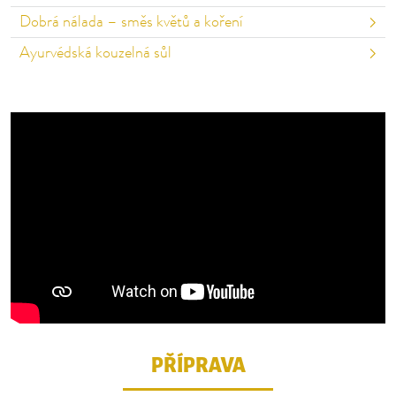
Dobrá nálada – směs květů a koření
Ayurvédská kouzelná sůl
K přehrání tohoto videa na YouTube je nutný tvůj
souhlas. Kliknutím na tlačítko souhlasíš s tím, že budou
údaje předány poskytovateli a že budou v tvém
prohlížeči uloženy soubory cookie.
SOUHLASIT
PŘÍPRAVA