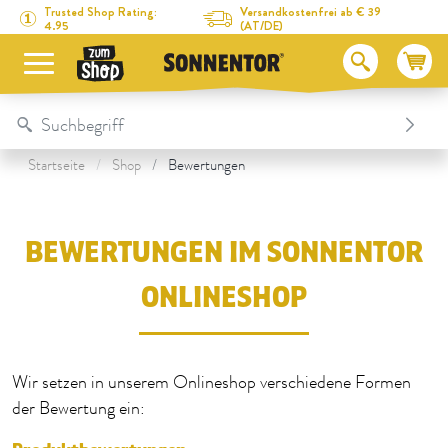
Direkt zum Inhalt
Zum Inhaltsverzeichnis
Direkt zum Menü
Table Of Content
Bewertungen im SONNENTOR Onlineshop
Trusted Shop Rating:
Versandkostenfrei ab € 39
4.95
(AT/DE)
Startseite
Shop
Bewertungen
BEWERTUNGEN IM SONNENTOR
ONLINESHOP
Wir setzen in unserem Onlineshop verschiedene Formen
der Bewertung ein: