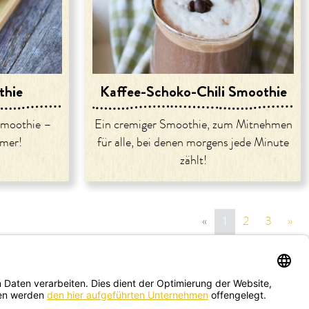
thie
Kaffee-Schoko-Chili Smoothie
Smoothie –
Ein cremiger Smoothie, zum Mitnehmen
mmer!
für alle, bei denen morgens jede Minute
zählt!
«
vorige Seite
1
2
3
»
näc