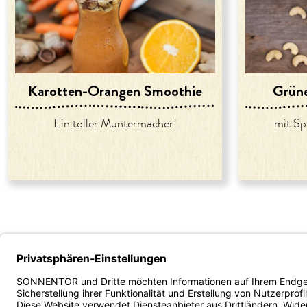
Karotten-Orangen Smoothie
Grün
Ein toller Muntermacher!
mit Sp
Unternehmen
Service
B2B - Ve
Über uns
Versand und Zahlung
Fachhan