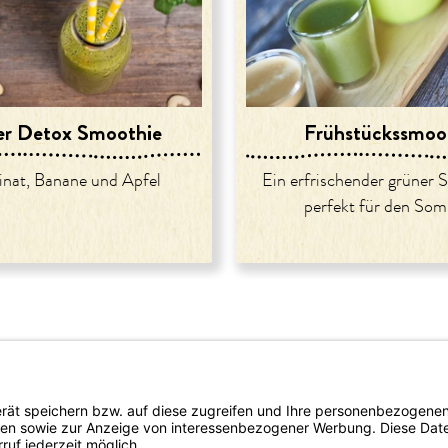
er Detox Smoothie
Frühstückssmoo
inat, Banane und Apfel
Ein erfrischender grüner 
perfekt für den So
rtrieb
del/Apotheke