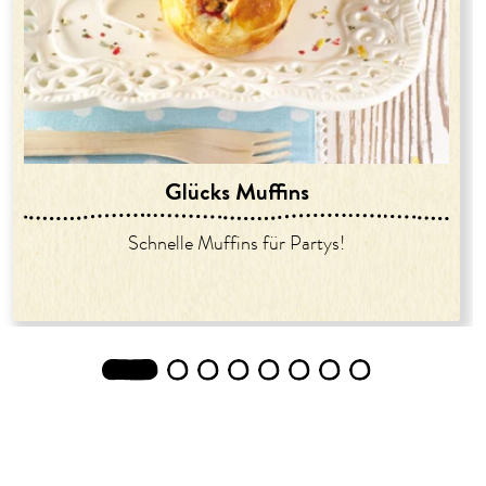
Glücks Muffins
Schnelle Muffins für Partys!
1
2
3
4
5
6
7
8