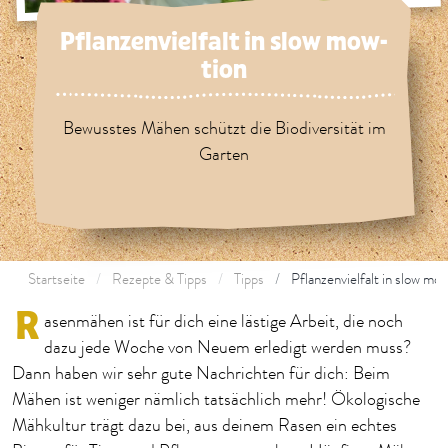
Pflanzenvielfalt in slow mow-
tion
Bewusstes Mähen schützt die Biodiversität im
Garten
Startseite
Rezepte & Tipps
Tipps
Pflanzenvielfalt in slow mo
R
asenmähen ist für dich eine lästige Arbeit, die
noch
dazu jede
Woche von Neuem erledigt werden muss?
Dann haben wir sehr gute Nachrichten für dich: Beim
Mähen ist weniger nämlich
tatsächlich
mehr!
Ökologische
Mähkultur trägt dazu bei, aus deinem Rasen ein echtes