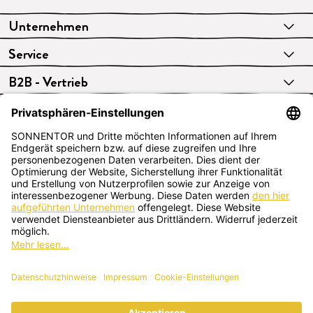
Unternehmen
Service
B2B - Vertrieb
VERTRAG WIDERRUFEN
Deutsch
SONNENTOR Kräuterhandels GMBH
Sprögnitz 10, 3913 Sprögnitz, Österreich
+43 2875/7256
office@sonnentor.at