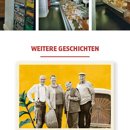
1
2
3
4
5
6
WEITERE GESCHICHTEN