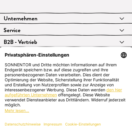
Unternehmen
Service
B2B - Vertrieb
VERTRAG WIDERRUFEN
Deutsch
SONNENTOR Kräuterhandels GMBH
Sprögnitz 10, 3913 Sprögnitz, Österreich
+43 2875/7256
office@sonnentor.at