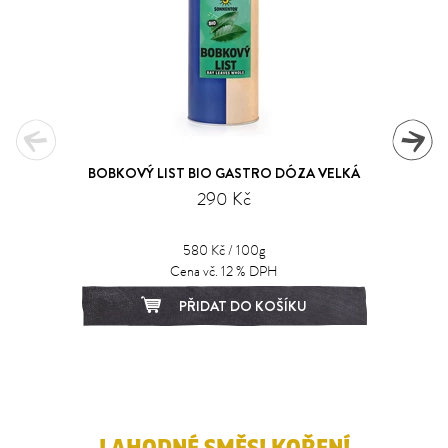
BOBKOVÝ LIST BIO GASTRO DÓZA VELKÁ
290 Kč
580 Kč / 100g
Cena vč. 12 % DPH
PŘIDAT DO KOŠÍKU
1
2
3
4
5
6
7