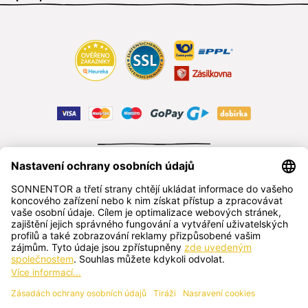
ODSTOUPIT OD SMLOUVY
čeština
SONNENTOR s.r.o.
Příhon 943, 696 15 Čejkovice, Česká republika
+420 518 362 687
sonnentor@sonnentor.cz