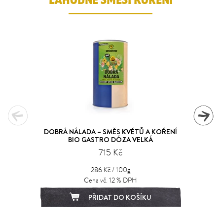
LAHODNÉ SMĚSI KOŘENÍ
DOBRÁ NÁLADA – SMĚS KVĚTŮ A KOŘENÍ
BIO GASTRO DÓZA VELKÁ
715 Kč
286 Kč / 100g
Cena vč. 12 % DPH
PŘIDAT DO KOŠÍKU