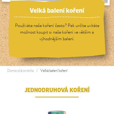
Velká balení koření
Používáte naše koření často? Pak určíte uvítáte
možnost koupit si naše koření ve větším a
výhodnějším balení.
Domovská stránka
Velká balení koření
JEDNODRUHOVÁ KOŘENÍ