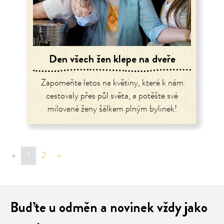
Den všech žen klepe na dveře
Zapomeňte letos na květiny, které k nám
cestovaly přes půl světa, a potěšte své
milované ženy šálkem plným bylinek!
«
sr.page.previous
1
2
»
sr.page.next
Buďte u odměn a novinek vždy jako