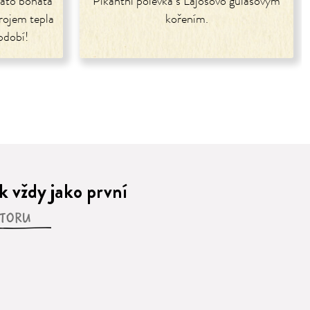
Tato bohatá
Pikantní polévka s Lajošovo gulášovým
rojem tepla
kořením.
bdobí!
 vždy jako první