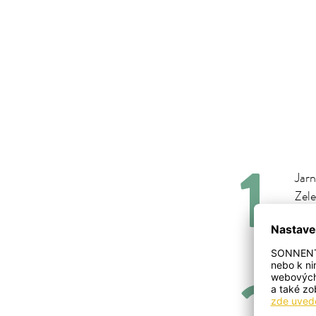
Jarn
Zele
Přil