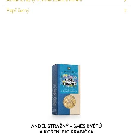
Anděl strážný – směs květů a koření
Pepř černý
ANDĚL STRÁŽNÝ – SMĚS KVĚTŮ
A KOŘENÍ BIO KRABIČKA