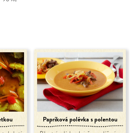
etkou
Papriková polévka s polentou