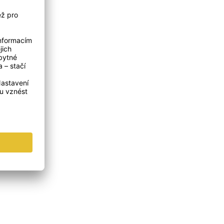
nděl strážný.
cm široké
em, potřete
0 minut