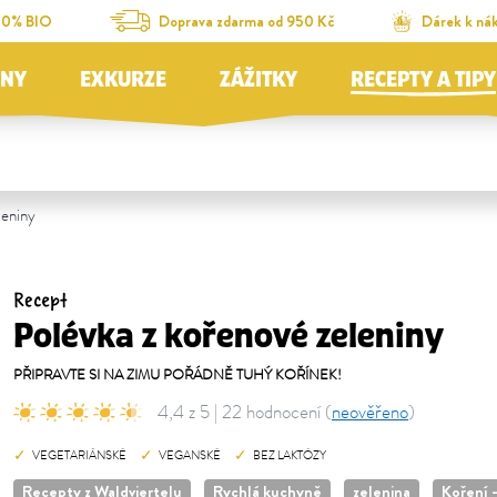
00% BIO
Doprava zdarma od 950 Kč
Dárek k ná
JNY
EXKURZE
ZÁŽITKY
RECEPTY A TIPY
leniny
Recept
Polévka z kořenové zeleniny
PŘIPRAVTE SI NA ZIMU POŘÁDNĚ TUHÝ KOŘÍNEK!
4,4 z 5 | 22 hodnocení (
neověřeno
)
VEGETARIÁNSKÉ
VEGANSKÉ
BEZ LAKTÓZY
Recepty z Waldviertelu
Rychlá kuchyně
zelenina
Koření 