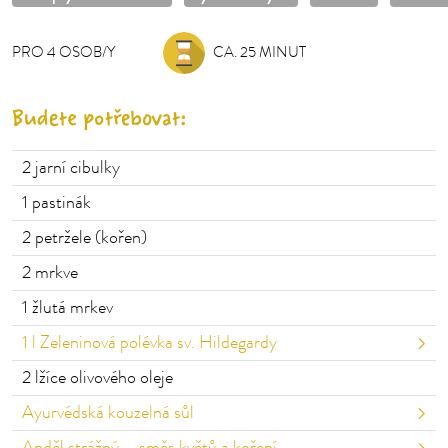
PRO
4
OSOB/Y
OSOB/Y
CA. 25 MINUT
Budete potřebovat:
2
jarní cibulky
1
pastinák
2
petržele (kořen)
2
mrkve
1
žlutá mrkev
1
l Zeleninová polévka sv. Hildegardy
2
lžíce olivového oleje
Ayurvédská kouzelná sůl