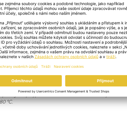
rozmixujte tyčovým mixérem a vmíchejte směs květů a koření A
na přílohu – andělské tyčinky: Pláty listového těsta nakrájejte na 2 
žky, podélně je stočte do spirály, položte na plech s pečicím papír
ovým olejem a posypte směsí květů a koření Anděl strážný. Pečte 1
180 °C.