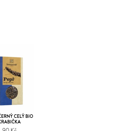
ČERNÝ CELÝ BIO
KRABIČKA
90 Kč