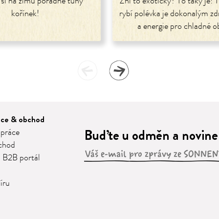
 si na zimu pořádně tuhý
Zní to exoticky? To taky je! 
kořínek!
rybí polévka je dokonalým zd
a energie pro chladné o
áce & obchod
Buďte u odměn a novinek
 práce
chod
 B2B portál
íru