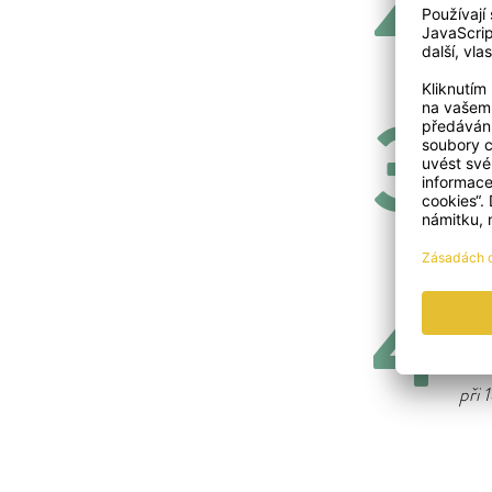
Vše 
TIP 
prou
oliv
při 