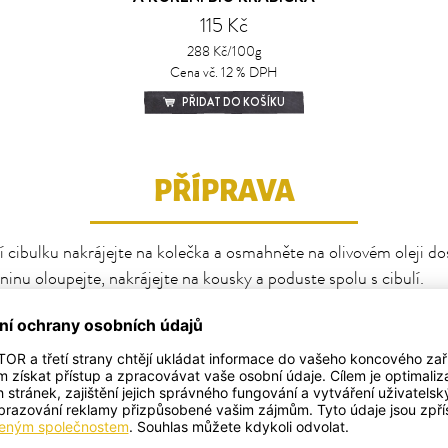
115 Kč
288 Kč/100g
Cena vč. 12 % DPH
PŘIDAT DO KOŠÍKU
PŘÍPRAVA
í cibulku nakrájejte na kolečka a osmahněte na olivovém oleji do
ninu oloupejte, nakrájejte na kousky a poduste spolu s cibulí.
ijte zeleninový vývar, dochuťte solí a pepřem a vařte přibližně 10