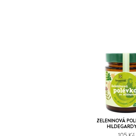
ZELENINOVÁ POL
HILDEGARDY
105 Kč