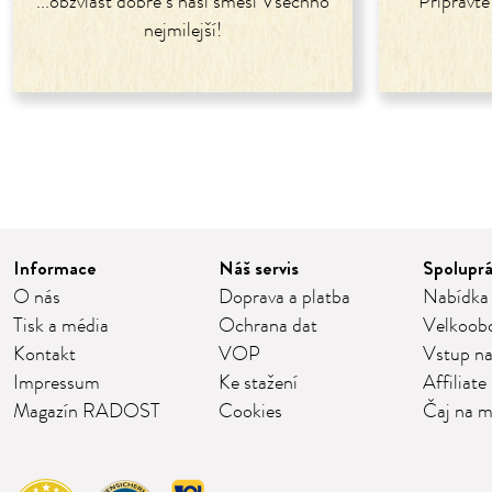
...obzvlášť dobré s naší směsí Všechno
Připravte
nejmilejší!
Informace
Náš servis
Spolupr
O nás
Doprava a platba
Nabídka
Tisk a média
Ochrana dat
Velkoob
Kontakt
VOP
Vstup na
Impressum
Ke stažení
Affiliate
Magazín RADOST
Cookies
Čaj na m