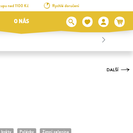
kupu nad 1100 Kč
Rychlé doručení
O NÁS
DALŠÍ
- květy
Polévky
Zimní zelenina