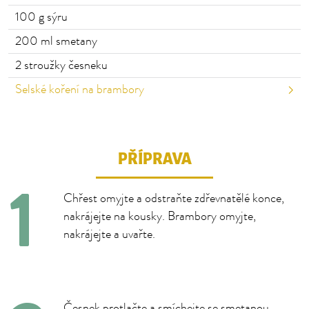
100
g sýru
200
ml smetany
2
stroužky česneku
Selské koření na brambory
PŘÍPRAVA
Chřest omyjte a odstraňte zdřevnatělé konce,
nakrájejte na kousky. Brambory omyjte,
nakrájejte a uvařte.
Česnek protlačte a smíchejte se smetanou.