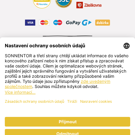
ODSTOUPIT OD SMLOUVY
čeština
SONNENTOR s.r.o.
Příhon 943, 696 15 Čejkovice, Česká republika
+420 518 362 687
sonnentor@sonnentor.cz
Kontaktujte nás