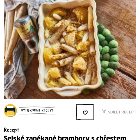
VYTISKNOUT RECEPT
SDÍLET RECEPT
Recept
Selské zapékané brambory s chřestem