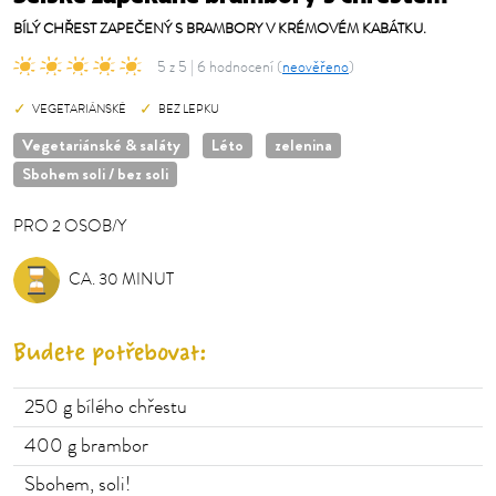
BÍLÝ CHŘEST ZAPEČENÝ S BRAMBORY V KRÉMOVÉM KABÁTKU.
5 z 5 | 6 hodnocení (
neověřeno
)
VEGETARIÁNSKÉ
BEZ LEPKU
Vegetariánské & saláty
Léto
zelenina
Sbohem soli / bez soli
PRO
2
OSOB/Y
OSOB/Y
CA. 30 MINUT
Budete potřebovat:
250
g bílého chřestu
400
g brambor
Sbohem, soli!