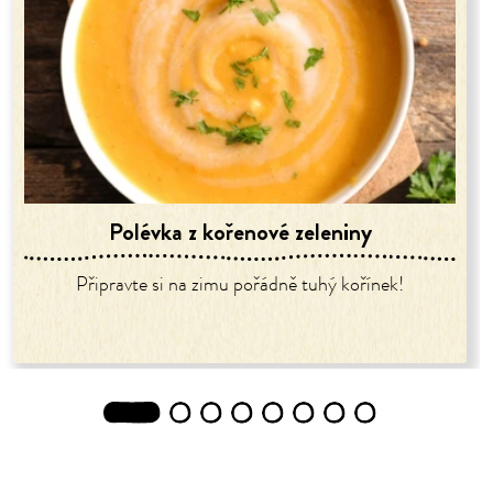
Polévka z kořenové zeleniny
Připravte si na zimu pořádně tuhý kořínek!
1
2
3
4
5
6
7
8