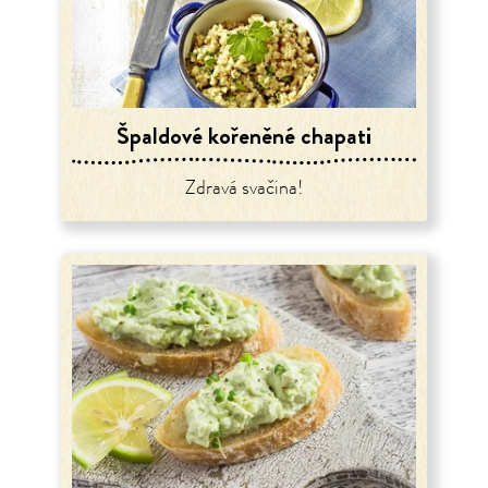
Špaldové kořeněné chapati
Zdravá svačina!