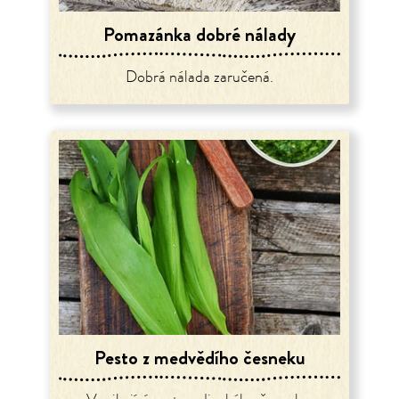
Pomazánka dobré nálady
Dobrá nálada zaručená.
Pesto z medvědího česneku