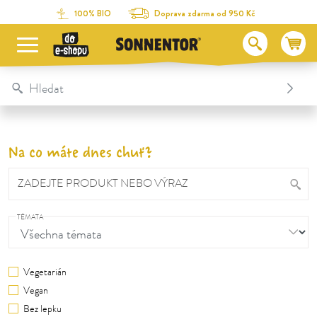
Na obsah stránky
Na seznam obsahu
Na menu
Table Of Content
100% BIO
Doprava zdarma od 950 Kč
Na co máte dnes chuť?
ZADEJTE PRODUKT NEBO VÝRAZ
TÉMATA
Vegetarián
Vegan
Bez lepku