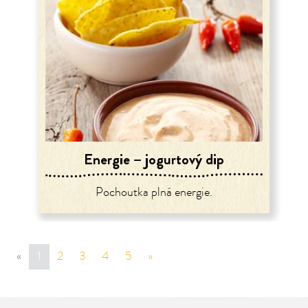
Energie – jogurtový dip
Pochoutka plná energie.
«
sr.page.previous
1
2
3
4
5
»
sr.page.next