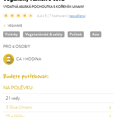
VYDATNÁ ASIJSKÁ POCHOUTKA S KOŘENÍM UMAMI!
4,4 z 5 | 7 hodnocení (
neověřeno
)
VEGANSKÉ
Polévky
Vegetariánské & saláty
Požitek
Asie
PRO
4
OSOB/Y
OSOB/Y
CA. 1 HODINA
Budete potřebovat:
NA POLÉVKU:
2
l vody
3
lžíce Umami
15
g Hřiby