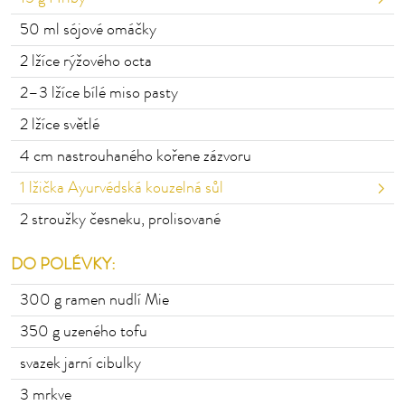
50
ml sójové omáčky
2
lžíce rýžového octa
2–⁠⁠⁠⁠⁠⁠3
lžíce bílé miso pasty
2 lžíce světlé
4 cm nastrouhaného
kořene zázvoru
1
lžička Ayurvédská kouzelná sůl
2
stroužky česneku, prolisované
DO POLÉVKY:
300 g ramen
nudlí Mie
350
g uzeného tofu
svazek jarní cibulky
3
mrkve