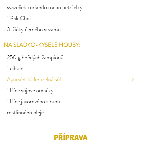
svazeček koriandru nebo petrželky
1
Pak Choi
3
lžičky černého sezamu
NA SLADKO-KYSELÉ HOUBY:
250
g hnědých žampionů
1
cibule
Ayurvédská kouzelná sůl
1
lžíce sójové omáčky
1
lžíce javorového sirupu
rostlinného oleje
PŘÍPRAVA