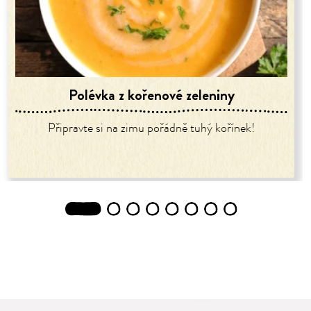
Polévka z kořenové zeleniny
Připravte si na zimu pořádně tuhý kořínek!
1
2
3
4
5
6
7
8