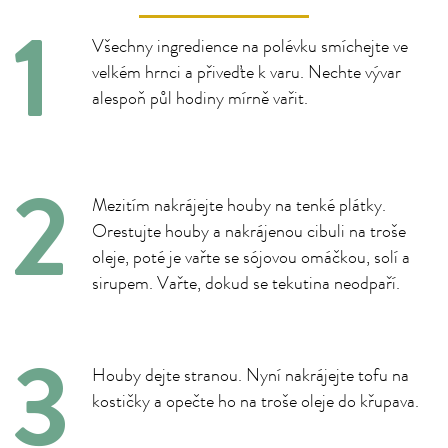
Všechny ingredience na polévku smíchejte ve
velkém hrnci a přiveďte k varu. Nechte vývar
alespoň půl hodiny mírně vařit.
Mezitím nakrájejte houby na tenké plátky.
Orestujte houby a nakrájenou cibuli na troše
oleje, poté je vařte se sójovou omáčkou, solí a
sirupem. Vařte, dokud se tekutina neodpaří.
Houby dejte stranou. Nyní nakrájejte tofu na
kostičky a opečte ho na troše oleje do křupava.