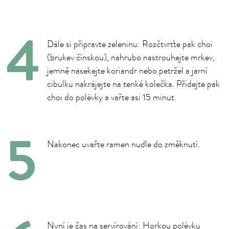
Dále si připravte zeleninu: Rozčtvrťte pak choi
(brukev čínskou), nahrubo nastrouhejte mrkev,
jemně nasekejte koriandr nebo petržel a jarní
cibulku nakrájejte na tenké kolečka. Přidejte pak
choi do polévky a vařte asi 15 minut.
Nakonec uvařte ramen nudle do změknutí.
Nyní je čas na servírování: Horkou polévku