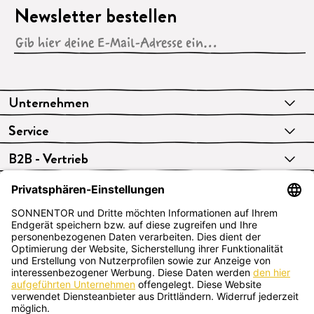
Newsletter bestellen
Unternehmen
Service
B2B - Vertrieb
VERTRAG WIDERRUFEN
Deutsch
SONNENTOR Kräuterhandels GMBH
Sprögnitz 10, 3913 Sprögnitz, Österreich
+43 2875/7256
office@sonnentor.at