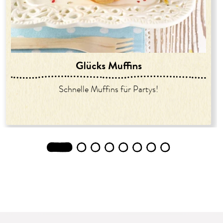
Glücks Muffins
Schnelle Muffins für Partys!
1
2
3
4
5
6
7
8