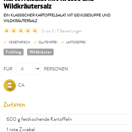
Wildkräutersalz
EIN KLASSISCHER KARTOFFELSALAT MIT GEMÜSESUPPE UND
WILDKRÄUTERSALZ
5 von 5 | 7 Bewertungen
VEGETARISCH
GLUTENFREI
LAKTOSEFREI
Frühling
Wildkräuter
PERSONEN
FÜR
PERSONEN
CA.
Zutaten
600
g festkochende Kartoffeln
1
rote Zwiebel