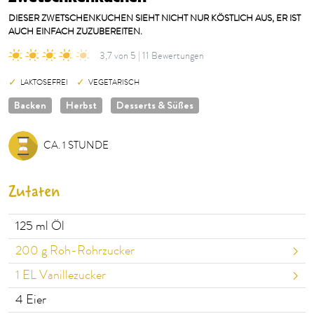
DIESER ZWETSCHENKUCHEN SIEHT NICHT NUR KÖSTLICH AUS, ER IST
AUCH EINFACH ZUZUBEREITEN.
3,7 von 5 | 11 Bewertungen
LAKTOSEFREI
VEGETARISCH
Backen
Herbst
Desserts & Süßes
CA. 1 STUNDE
Zutaten
125
ml Öl
200
g Roh-Rohrzucker
1
EL Vanillezucker
4
Eier