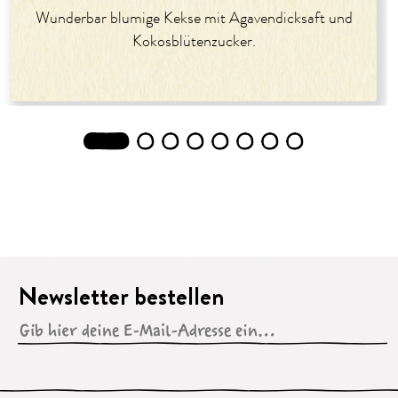
Wunderbar blumige Kekse mit Agavendicksaft und
Kokosblütenzucker.
1
2
3
4
5
6
7
8
Newsletter bestellen