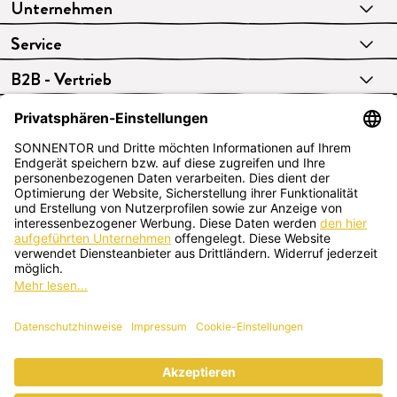
Unternehmen
Service
B2B - Vertrieb
VERTRAG WIDERRUFEN
Deutsch
SONNENTOR Kräuterhandels GMBH
Sprögnitz 10, 3913 Sprögnitz, Österreich
+43 2875/7256
office@sonnentor.at
Schreib uns hier
deine Fragen